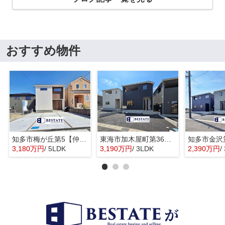
おすすめ物件
知多市梅が丘第5【仲介手数料0円】
東海市加木屋町第36の3号棟【仲介手数料0円】
3,180万円
/ 5LDK
3,190万円
/ 3LDK
2,390万円
/