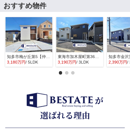
おすすめ物件
知多市梅が丘第5【仲介手数料0円】
東海市加木屋町第36の3号棟【仲介手数料0円】
3,180万円
/ 5LDK
3,190万円
/ 3LDK
2,390万円
/