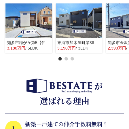
知多市梅が丘第5【仲介手数料0円】
東海市加木屋町第36の3号棟【仲介手数料0円】
3,180万円
/ 5LDK
3,190万円
/ 3LDK
2,390万円
/