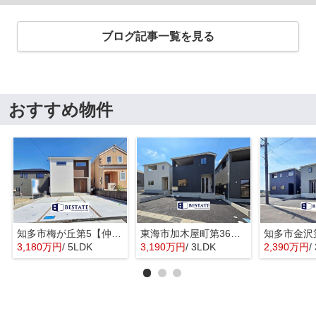
ブログ記事一覧を見る
おすすめ物件
知多市梅が丘第5【仲介手数料0円】
東海市加木屋町第36の3号棟【仲介手数料0円】
3,180万円
/ 5LDK
3,190万円
/ 3LDK
2,390万円
/