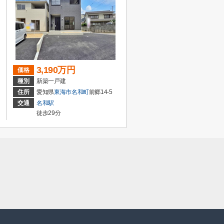
3,190万円
価格
種別
新築一戸建
住所
愛知県
東海市
名和町
前郷14-5
交通
名和駅
徒歩29分