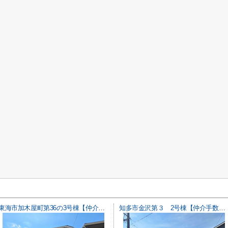
東海市加木屋町第36の3号棟【仲介手数料0円】
知多市金沢第３ 2号棟【仲介手数料0円】