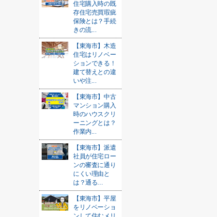
住宅購入時の既
存住宅売買瑕疵
保険とは？手続
きの流...
【東海市】木造
住宅はリノベー
ションできる！
建て替えとの違
いや注...
【東海市】中古
マンション購入
時のハウスクリ
ーニングとは？
作業内...
【東海市】派遣
社員が住宅ロー
ンの審査に通り
にくい理由と
は？通る...
【東海市】平屋
をリノベーショ
ンして住むメリ