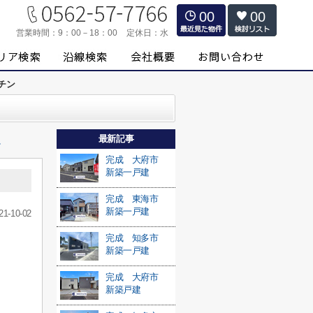
00
00
営業時間：
9：00－18：00
定休日：
水
チン
最新記事
≫
完成 大府市
新築一戸建
完成 東海市
新築一戸建
21-10-02
完成 知多市
新築一戸建
完成 大府市
新築戸建