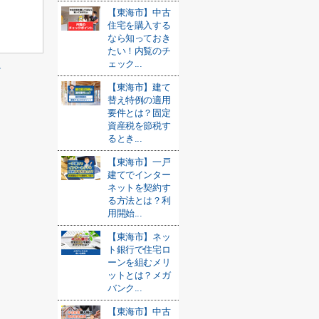
【東海市】中古
住宅を購入する
なら知っておき
たい！内覧のチ
ェック...
≫
【東海市】建て
替え特例の適用
要件とは？固定
資産税を節税す
るとき...
【東海市】一戸
建てでインター
ネットを契約す
る方法とは？利
用開始...
【東海市】ネッ
ト銀行で住宅ロ
ーンを組むメリ
ットとは？メガ
バンク...
【東海市】中古