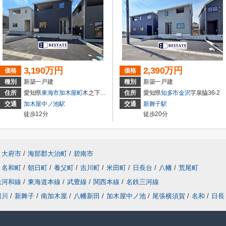
3,190万円
2,390万円
価格
価格
種別
新築一戸建
種別
新築一戸建
住所
愛知県
東海市
加木屋町
木之下152
住所
愛知県
知多市
金沢
字泉脇36-2
交通
加木屋中ノ池駅
交通
新舞子駅
徒歩12分
徒歩20分
大府市
/
海部郡大治町
/
碧南市
名和町
/
朝日町
/
養父町
/
吉川町
/
米田町
/
日長台
/
八幡
/
荒尾町
鉄河和線
/
東海道本線
/
武豊線
/
関西本線
/
名鉄三河線
田川
/
新舞子
/
南加木屋
/
八幡新田
/
加木屋中ノ池
/
尾張横須賀
/
名和
/
日長