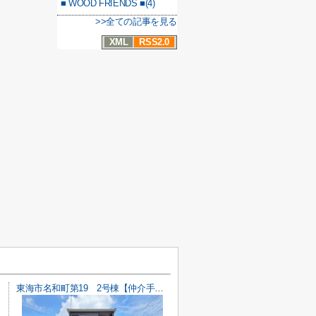
■ WOOD FRIENDS ■(4)
>>全ての記事を見る
XML
RSS2.0
東海市名和町第19 2号棟【仲介手数料0円】