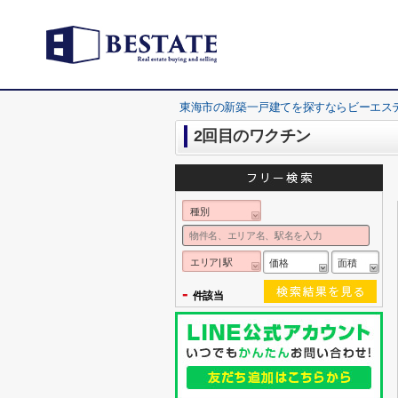
東海市の新築一戸建てを探すならビーエス
2回目のワクチン
種別
エリア| 駅
価格
面積
-
件該当