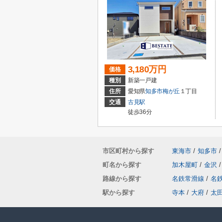
3,180万円
価格
種別
新築一戸建
住所
愛知県
知多市
梅が丘
１丁目
交通
古見駅
徒歩36分
市区町村から探す
東海市
/
知多市
/
町名から探す
加木屋町
/
金沢
/
路線から探す
名鉄常滑線
/
名
駅から探す
寺本
/
大府
/
太