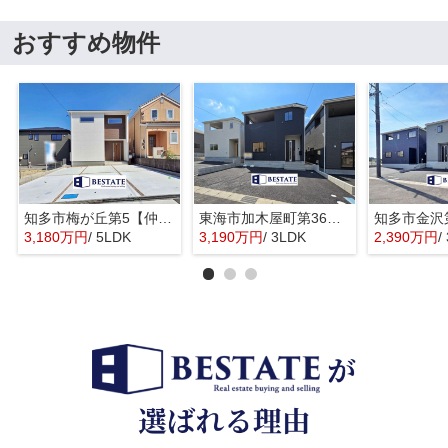
おすすめ物件
知多市梅が丘第5【仲介手数料0円】
東海市加木屋町第36の3号棟【仲介手数料0円】
3,180万円
/ 5LDK
3,190万円
/ 3LDK
2,390万円
/