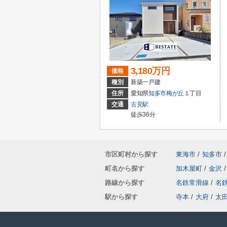
3,180万円
価格
種別
新築一戸建
住所
愛知県
知多市
梅が丘
１丁目
交通
古見駅
徒歩36分
市区町村から探す
東海市
/
知多市
/
町名から探す
加木屋町
/
金沢
/
路線から探す
名鉄常滑線
/
名
駅から探す
寺本
/
大府
/
太