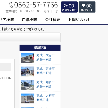
00
00
営業時間：
9：00－18：00
定休日：
水
し】誠にありがとうございました♪
最新記事
完成 大府市
新築一戸建
完成 東海市
新築一戸建
21-11-16
完成 知多市
新築一戸建
完成 大府市
新築戸建