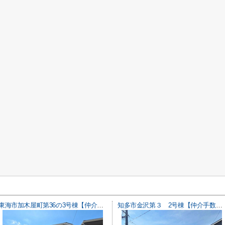
東海市加木屋町第36の3号棟【仲介手数料0円】
知多市金沢第３ 2号棟【仲介手数料0円】