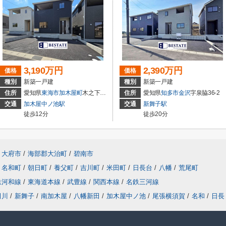
3,190万円
2,390万円
価格
価格
種別
新築一戸建
種別
新築一戸建
住所
愛知県
東海市
加木屋町
木之下152
住所
愛知県
知多市
金沢
字泉脇36-2
交通
加木屋中ノ池駅
交通
新舞子駅
徒歩12分
徒歩20分
大府市
/
海部郡大治町
/
碧南市
名和町
/
朝日町
/
養父町
/
吉川町
/
米田町
/
日長台
/
八幡
/
荒尾町
鉄河和線
/
東海道本線
/
武豊線
/
関西本線
/
名鉄三河線
田川
/
新舞子
/
南加木屋
/
八幡新田
/
加木屋中ノ池
/
尾張横須賀
/
名和
/
日長