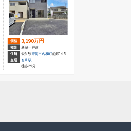
3,190万円
価格
種別
新築一戸建
住所
愛知県
東海市
名和町
前郷14-5
交通
名和駅
徒歩29分