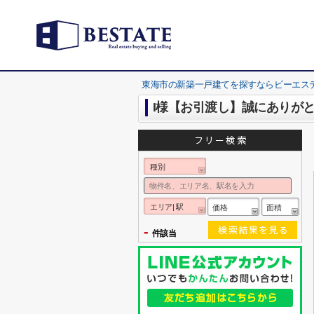
東海市の新築一戸建てを探すならビーエス
I様【お引渡し】誠にありが
種別
エリア| 駅
価格
面積
-
件該当