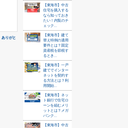
【東海市】中古
住宅を購入する
なら知っておき
たい！内覧のチ
ェック...
【東海市】建て
 ありがと
替え特例の適用
要件とは？固定
資産税を節税す
るとき...
【東海市】一戸
建てでインター
ネットを契約す
る方法とは？利
用開始...
【東海市】ネッ
ト銀行で住宅ロ
ーンを組むメリ
ットとは？メガ
バンク...
【東海市】中古