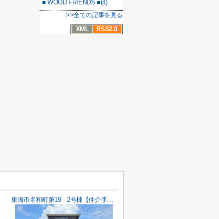
■ WOOD FRIENDS ■(4)
>>全ての記事を見る
XML
RSS2.0
東海市名和町第19 2号棟【仲介手数料0円】