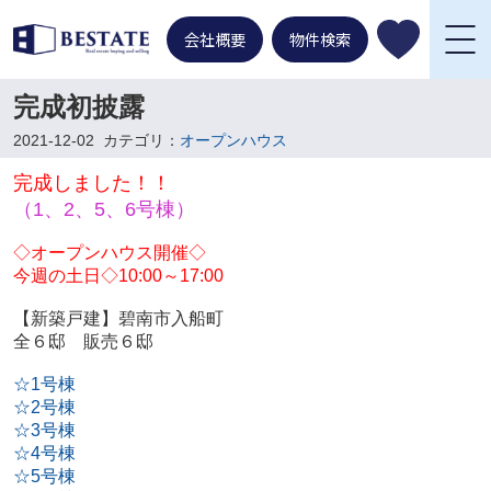
会社概要
物件検索
完成初披露
2021-12-02
カテゴリ：
オープンハウス
完成しました！！
（1、2、5、6号棟）
◇オープンハウス開催◇
今週の土日◇10:00～17:00
【新築戸建】碧南市入船町
全６邸 販売６邸
☆1号棟
☆2号棟
☆3号棟
☆4号棟
☆5号棟