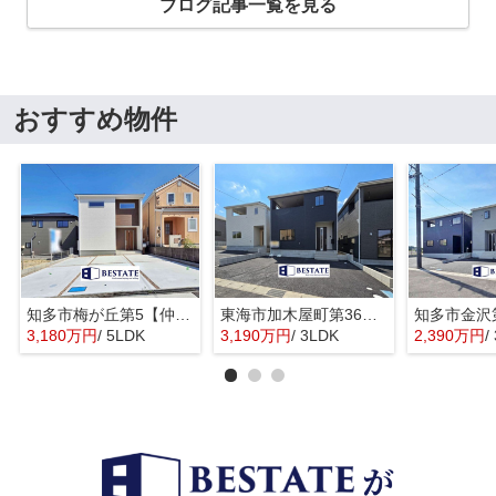
ブログ記事一覧を見る
おすすめ物件
知多市梅が丘第5【仲介手数料0円】
東海市加木屋町第36の3号棟【仲介手数料0円】
3,180万円
/ 5LDK
3,190万円
/ 3LDK
2,390万円
/