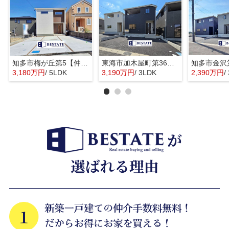
知多市梅が丘第5【仲介手数料0円】
東海市加木屋町第36の3号棟【仲介手数料0円】
3,180万円
/ 5LDK
3,190万円
/ 3LDK
2,390万円
/