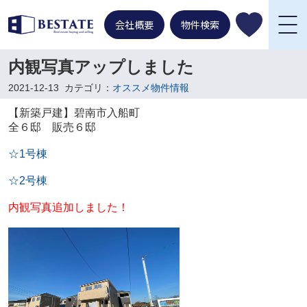
会社概要
物件検索
内観写真アップしました
2021-12-13
カテゴリ：
オススメ物件情報
【新築戸建】碧南市入船町
全６邸 販売６邸
☆1号棟
☆2号棟
内観写真追加しました！