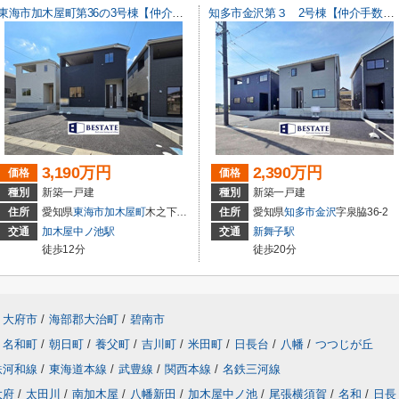
東海市加木屋町第36の3号棟【仲介手数料0円】
知多市金沢第３ 2号棟【仲介手数料0円】
3,190万円
2,390万円
価格
価格
種別
新築一戸建
種別
新築一戸建
住所
愛知県
東海市
加木屋町
木之下152
住所
愛知県
知多市
金沢
字泉脇36-2
交通
加木屋中ノ池駅
交通
新舞子駅
徒歩12分
徒歩20分
大府市
/
海部郡大治町
/
碧南市
名和町
/
朝日町
/
養父町
/
吉川町
/
米田町
/
日長台
/
八幡
/
つつじが丘
鉄河和線
/
東海道本線
/
武豊線
/
関西本線
/
名鉄三河線
大府
/
太田川
/
南加木屋
/
八幡新田
/
加木屋中ノ池
/
尾張横須賀
/
名和
/
日長