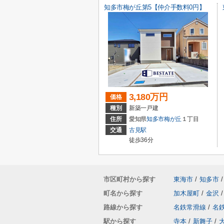
知多市梅が丘第5【仲介手数料0円】
3,180万円
価格
種別
新築一戸建
住所
愛知県
知多市
梅が丘
１丁目
交通
古見駅
徒歩36分
市区町村から探す
東海市
/
知多市
/
町名から探す
加木屋町
/
金沢
/
路線から探す
名鉄常滑線
/
名
駅から探す
寺本
/
新舞子
/