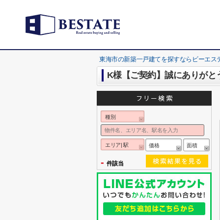
東海市の新築一戸建てを探すならビーエス
K様【ご契約】誠にありがと
種別
エリア| 駅
価格
面積
-
件該当