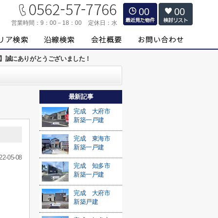
00
00
営業時間：
9：00－18：00
定休日：
水
約】誠にありがとうございました！
最新記事
完成 大府市
新築一戸建
完成 東海市
新築一戸建
22-05-08
完成 知多市
新築一戸建
完成 大府市
新築戸建