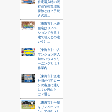
住宅購入時の既
存住宅売買瑕疵
保険とは？手続
きの流...
【東海市】木造
住宅はリノベー
ションできる！
建て替えとの違
いや注...
【東海市】中古
マンション購入
時のハウスクリ
ーニングとは？
作業内...
【東海市】派遣
社員が住宅ロー
ンの審査に通り
にくい理由と
は？通る...
【東海市】平屋
をリノベーショ
ンして住むメリ