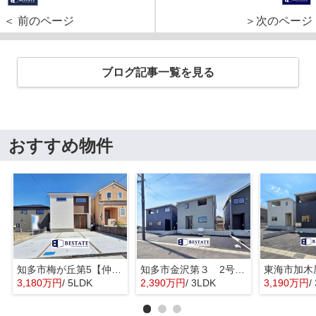
＜ 前のページ
＞次のページ
ブログ記事一覧を見る
おすすめ物件
知多市梅が丘第5【仲介手数料0円】
知多市金沢第３ 2号棟【仲介手数料0円】
3,180万円
/ 5LDK
2,390万円
/ 3LDK
3,190万円
/