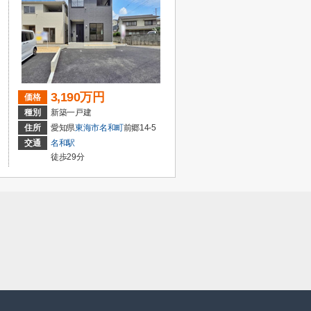
3,190万円
価格
種別
新築一戸建
住所
愛知県
東海市
名和町
前郷14-5
交通
名和駅
徒歩29分