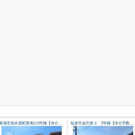
東海市加木屋町第36の3号棟【仲介手数料0円】
知多市金沢第３ 2号棟【仲介手数料0円】