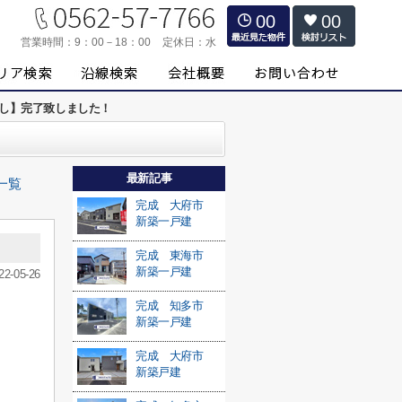
00
00
営業時間：
9：00－18：00
定休日：
水
渡し】完了致しました！
最新記事
一覧
完成 大府市
新築一戸建
完成 東海市
新築一戸建
22-05-26
完成 知多市
新築一戸建
完成 大府市
新築戸建