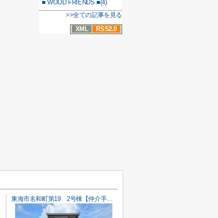
■ WOOD FRIENDS ■(4)
>>全ての記事を見る
XML
RSS2.0
東海市名和町第19 2号棟【仲介手数料0円】