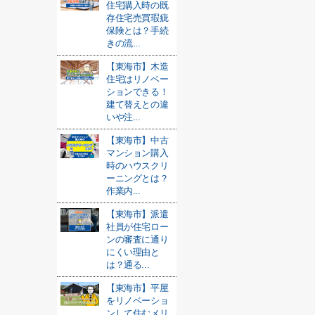
住宅購入時の既
存住宅売買瑕疵
保険とは？手続
きの流...
【東海市】木造
住宅はリノベー
ションできる！
建て替えとの違
いや注...
【東海市】中古
マンション購入
時のハウスクリ
ーニングとは？
作業内...
【東海市】派遣
社員が住宅ロー
ンの審査に通り
にくい理由と
は？通る...
【東海市】平屋
をリノベーショ
ンして住むメリ