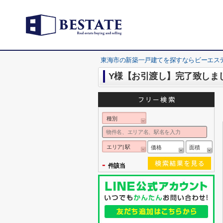
東海市の新築一戸建てを探すならビーエス
Y様【お引渡し】完了致しま
種別
エリア| 駅
価格
面積
-
件該当