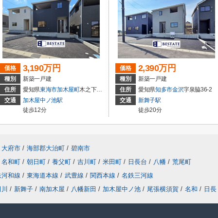
3,190万円
2,390万円
価格
価格
種別
新築一戸建
種別
新築一戸建
住所
愛知県
東海市
加木屋町
木之下152
住所
愛知県
知多市
金沢
字泉脇36-2
交通
加木屋中ノ池駅
交通
新舞子駅
徒歩12分
徒歩20分
大府市
/
海部郡大治町
/
碧南市
名和町
/
朝日町
/
養父町
/
吉川町
/
米田町
/
日長台
/
八幡
/
荒尾町
鉄河和線
/
東海道本線
/
武豊線
/
関西本線
/
名鉄三河線
田川
/
新舞子
/
南加木屋
/
八幡新田
/
加木屋中ノ池
/
尾張横須賀
/
名和
/
日長