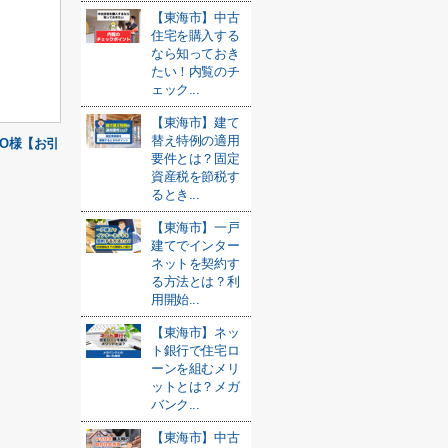
【東海市】中古
住宅を購入する
なら知っておき
たい！内覧のチ
ェック...
【東海市】建て
替え特例の適用
O様【お引
要件とは？固定
資産税を節税す
るとき...
【東海市】一戸
建てでインター
ネットを契約す
る方法とは？利
用開始...
【東海市】ネッ
ト銀行で住宅ロ
ーンを組むメリ
ットとは？メガ
バンク...
【東海市】中古