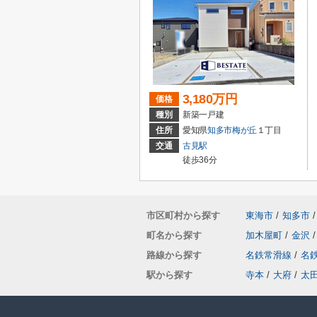
3,180万円
価格
種別
新築一戸建
住所
愛知県
知多市
梅が丘
１丁目
交通
古見駅
徒歩36分
市区町村から探す
東海市
/
知多市
/
町名から探す
加木屋町
/
金沢
/
路線から探す
名鉄常滑線
/
名
駅から探す
寺本
/
大府
/
太