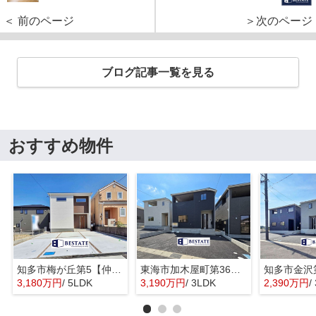
＜ 前のページ
＞次のページ
ブログ記事一覧を見る
おすすめ物件
知多市梅が丘第5【仲介手数料0円】
東海市加木屋町第36の3号棟【仲介手数料0円】
3,180万円
/ 5LDK
3,190万円
/ 3LDK
2,390万円
/