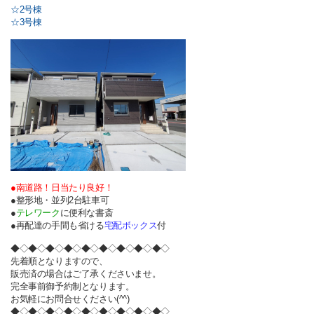
☆2号棟
☆3号棟
●南道路！日当たり良好！
●整形地・並列2台駐車可
●
テレワーク
に便利な書斎
●再配達の手間も省ける
宅配ボックス
付
◆◇◆◇◆◇◆◇◆◇◆◇◆◇◆◇◆◇
先着順となりますので、
販売済の場合はご了承くださいませ。
完全事前御予約制となります。
お気軽にお問合せください(^^)
◆◇◆◇◆◇◆◇◆◇◆◇◆◇◆◇◆◇