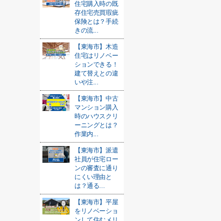
住宅購入時の既
存住宅売買瑕疵
保険とは？手続
きの流...
【東海市】木造
住宅はリノベー
ションできる！
建て替えとの違
いや注...
【東海市】中古
マンション購入
時のハウスクリ
ーニングとは？
作業内...
【東海市】派遣
社員が住宅ロー
ンの審査に通り
にくい理由と
は？通る...
【東海市】平屋
をリノベーショ
ンして住むメリ