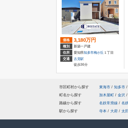
3,180万円
価格
種別
新築一戸建
住所
愛知県
知多市
梅が丘
１丁目
交通
古見駅
徒歩36分
市区町村から探す
東海市
/
知多市
/
町名から探す
加木屋町
/
金沢
/
路線から探す
名鉄常滑線
/
名
駅から探す
寺本
/
大府
/
太