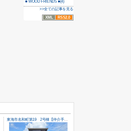
■ WOOD FRIENDS ■(4)
>>全ての記事を見る
XML
RSS2.0
東海市名和町第19 2号棟【仲介手数料0円】