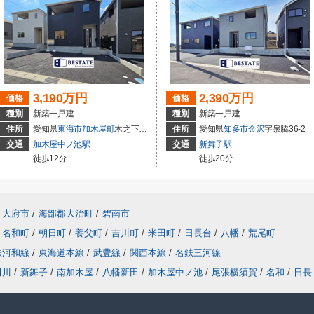
3,190万円
2,390万円
価格
価格
種別
新築一戸建
種別
新築一戸建
住所
愛知県
東海市
加木屋町
木之下152
住所
愛知県
知多市
金沢
字泉脇36-2
交通
加木屋中ノ池駅
交通
新舞子駅
徒歩12分
徒歩20分
大府市
/
海部郡大治町
/
碧南市
名和町
/
朝日町
/
養父町
/
吉川町
/
米田町
/
日長台
/
八幡
/
荒尾町
鉄河和線
/
東海道本線
/
武豊線
/
関西本線
/
名鉄三河線
田川
/
新舞子
/
南加木屋
/
八幡新田
/
加木屋中ノ池
/
尾張横須賀
/
名和
/
日長