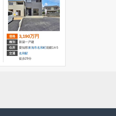
3,190万円
価格
種別
新築一戸建
住所
愛知県
東海市
名和町
前郷14-5
交通
名和駅
徒歩29分