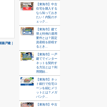
【東海市】中古
住宅を購入する
なら知っておき
たい！内覧のチ
ェック...
【東海市】建て
替え特例の適用
要件とは？固定
資産税を節税す
新築戸建｜
るとき...
【東海市】一戸
建てでインター
ネットを契約す
る方法とは？利
用開始...
【東海市】ネッ
ト銀行で住宅ロ
ーンを組むメリ
ットとは？メガ
バンク...
【東海市】中古