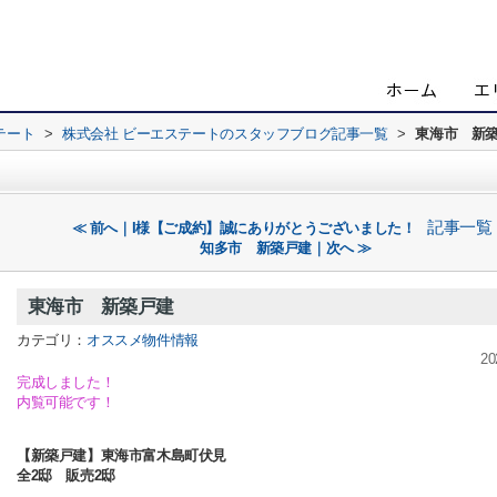
テート
>
株式会社 ビーエステートのスタッフブログ記事一覧
>
東海市 新
記事一覧
≪ 前へ｜I様【ご成約】誠にありがとうございました！
知多市 新築戸建｜次へ ≫
東海市 新築戸建
カテゴリ：
オススメ物件情報
20
完成しました！
内覧可能です！
【新築戸建】東海市富木島町伏見
全2邸 販売2邸