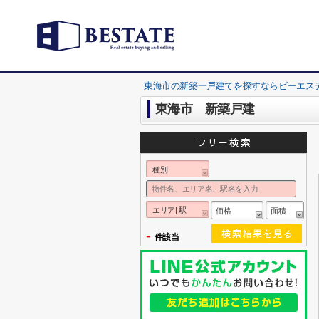
東海市の新築一戸建てを探すならビーエス
東海市 新築戸建
種別
エリア| 駅
価格
面積
-
件該当