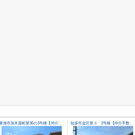
東海市加木屋町第36の3号棟【仲介手数料0円】
知多市金沢第３ 2号棟【仲介手数料0円】