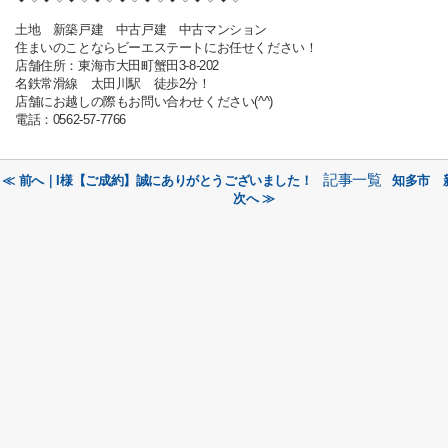
土地 新築戸建 中古戸建 中古マンション
住まいのことならビーエステートにお任せください！
店舗住所：東海市大田町蟹田3-8-202
名鉄常滑線 太田川駅 徒歩2分！
店舗にお越しの際もお問い合わせください(^^)
電話：0562-57-7766
記事一覧
≪ 前へ｜I様【ご成約】誠にありがとうございました！
知多市 
次へ ≫