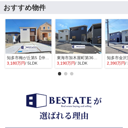
おすすめ物件
知多市梅が丘第5【仲介手数料0円】
東海市加木屋町第36の3号棟【仲介手数料0円】
3,180万円
/ 5LDK
3,190万円
/ 3LDK
2,390万円
/