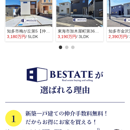
知多市梅が丘第5【仲介手数料0円】
東海市加木屋町第36の3号棟【仲介手数料0円】
3,180万円
/ 5LDK
3,190万円
/ 3LDK
2,390万円
/