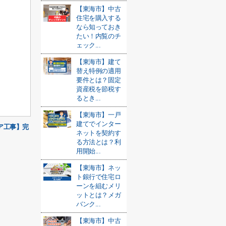
【東海市】中古
住宅を購入する
なら知っておき
たい！内覧のチ
ェック...
【東海市】建て
替え特例の適用
要件とは？固定
資産税を節税す
るとき...
【東海市】一戸
建てでインター
ア工事】完
ネットを契約す
る方法とは？利
用開始...
【東海市】ネッ
ト銀行で住宅ロ
ーンを組むメリ
ットとは？メガ
バンク...
【東海市】中古