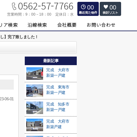
00
00
営業時間：
9：00－18：00
定休日：
水
渡し】完了致しました！
最新記事
完成 大府市
新築一戸建
完成 東海市
新築一戸建
23-06-01
完成 知多市
新築一戸建
完成 大府市
新築戸建