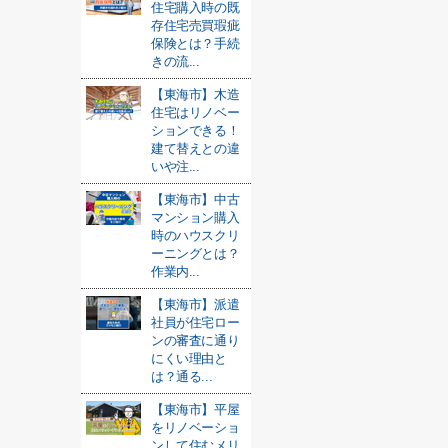
住宅購入時の既
存住宅売買瑕疵
保険とは？手続
きの流...
【東海市】木造
住宅はリノベー
ションできる！
建て替えとの違
いや注...
【東海市】中古
マンション購入
時のハウスクリ
ーニングとは？
作業内...
【東海市】派遣
社員が住宅ロー
ンの審査に通り
にくい理由と
は？通る...
【東海市】平屋
をリノベーショ
ンして住むメリ