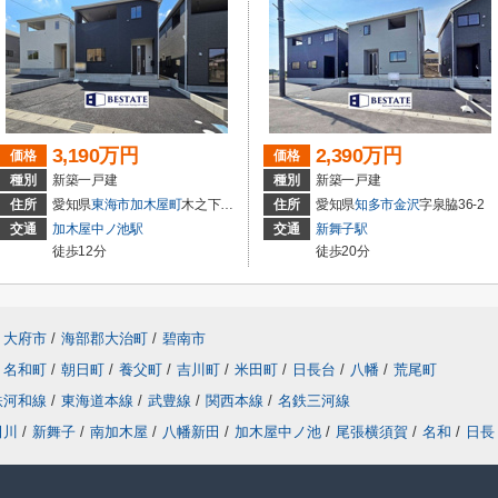
3,190万円
2,390万円
価格
価格
種別
新築一戸建
種別
新築一戸建
住所
愛知県
東海市
加木屋町
木之下152
住所
愛知県
知多市
金沢
字泉脇36-2
交通
加木屋中ノ池駅
交通
新舞子駅
徒歩12分
徒歩20分
大府市
/
海部郡大治町
/
碧南市
名和町
/
朝日町
/
養父町
/
吉川町
/
米田町
/
日長台
/
八幡
/
荒尾町
鉄河和線
/
東海道本線
/
武豊線
/
関西本線
/
名鉄三河線
田川
/
新舞子
/
南加木屋
/
八幡新田
/
加木屋中ノ池
/
尾張横須賀
/
名和
/
日長