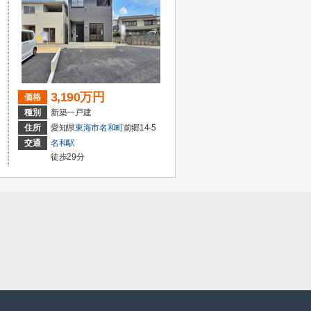
3,190万円
価格
種別
新築一戸建
住所
愛知県
東海市
名和町
前郷14-5
交通
名和駅
徒歩29分