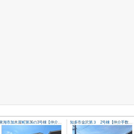
東海市加木屋町第36の3号棟【仲介手数料0円】
知多市金沢第３ 2号棟【仲介手数料0円】