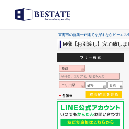
東海市の新築一戸建てを探すならビーエス
M様【お引渡し】完了致しま
種別
エリア| 駅
価格
面積
-
件該当