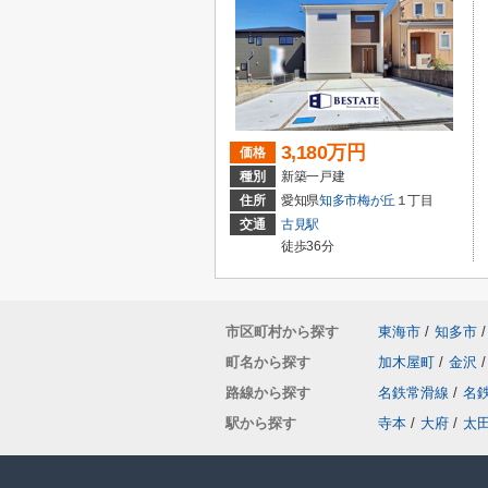
3,180万円
価格
種別
新築一戸建
住所
愛知県
知多市
梅が丘
１丁目
交通
古見駅
徒歩36分
市区町村から探す
東海市
/
知多市
/
町名から探す
加木屋町
/
金沢
/
路線から探す
名鉄常滑線
/
名
駅から探す
寺本
/
大府
/
太