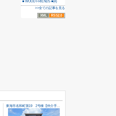
■ WOOD FRIENDS ■(4)
>>全ての記事を見る
XML
RSS2.0
東海市名和町第19 2号棟【仲介手数料0円】