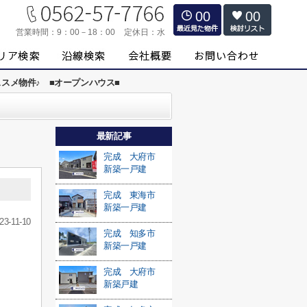
00
00
営業時間：
9：00－18：00
定休日：
水
スメ物件♪ ■オープンハウス■
最新記事
完成 大府市
新築一戸建
完成 東海市
新築一戸建
23-11-10
完成 知多市
新築一戸建
完成 大府市
新築戸建