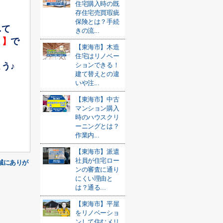
住宅購入時の既
存住宅売買瑕疵
保険とは？手続
して
きの流...
』】
で
【東海市】木造
住宅はリノベー
う♪
ションできる！
建て替えとの違
いや注...
【東海市】中古
マンション購入
時のハウスクリ
ーニングとは？
作業内...
【東海市】派遣
社員が住宅ロー
誠にありが
ンの審査に通り
にくい理由と
は？通る...
【東海市】平屋
をリノベーショ
ンして住むメリ