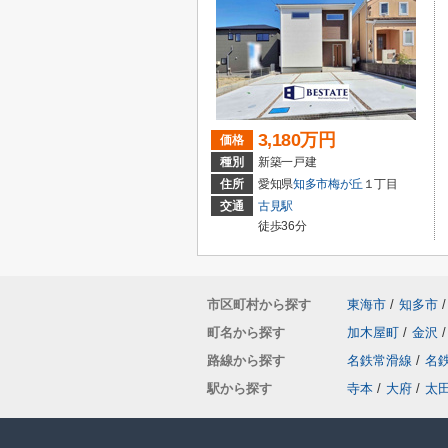
3,180万円
価格
種別
新築一戸建
住所
愛知県
知多市
梅が丘
１丁目
交通
古見駅
徒歩36分
市区町村から探す
東海市
/
知多市
/
町名から探す
加木屋町
/
金沢
/
路線から探す
名鉄常滑線
/
名
駅から探す
寺本
/
大府
/
太