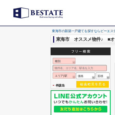
東海市の新築一戸建てを探すならビーエス
東海市 オススメ物件♪ ■オ
種別
エリア| 駅
価格
面積
-
件該当