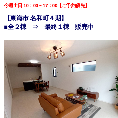
今週土日 10：00～17：00【ご予約優先】
【東海市 名和町４期】
■全２棟 ⇒ 最終１棟 販売中