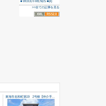
■ WOOD FRIENDS ■(4)
>>全ての記事を見る
XML
RSS2.0
東海市名和町第19 2号棟【仲介手数料0円】