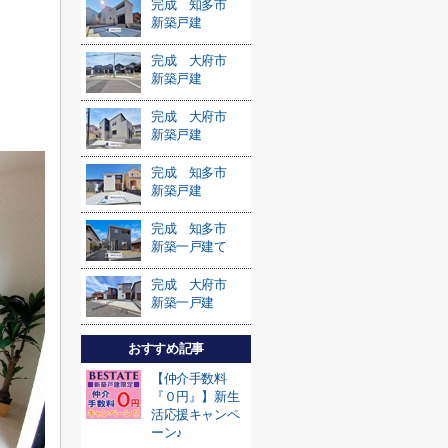
完成 知多市
新築戸建
完成 大府市
新築戸建
完成 大府市
新築戸建
完成 知多市
新築戸建
完成 知多市
新築一戸建て
完成 大府市
新築一戸建
おすすめ記事
【仲介手数料
『０円』】新生
活応援キャンペ
ーン♪