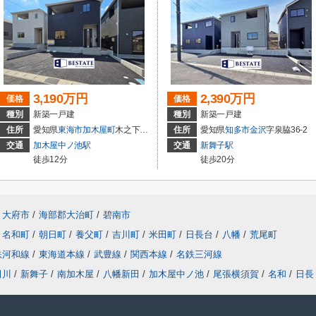
3,190万円
2,390万円
価格
価格
種別
新築一戸建
種別
新築一戸建
住所
愛知県
東海市
加木屋町
木之下152
住所
愛知県
知多市
金沢
字泉脇36-2
交通
加木屋中ノ池駅
交通
新舞子駅
徒歩12分
徒歩20分
大府市
/
海部郡大治町
/
碧南市
名和町
/
朝日町
/
養父町
/
吉川町
/
米田町
/
日長台
/
八幡
/
荒尾町
鉄河和線
/
東海道本線
/
武豊線
/
関西本線
/
名鉄三河線
田川
/
新舞子
/
南加木屋
/
八幡新田
/
加木屋中ノ池
/
尾張横須賀
/
名和
/
日長