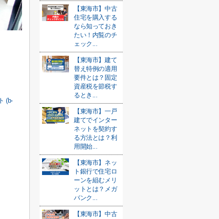
【東海市】中古
住宅を購入する
なら知っておき
たい！内覧のチ
ェック...
【東海市】建て
替え特例の適用
要件とは？固定
資産税を節税す
るとき...
(b-
【東海市】一戸
建てでインター
ネットを契約す
る方法とは？利
用開始...
【東海市】ネッ
ト銀行で住宅ロ
ーンを組むメリ
ットとは？メガ
バンク...
【東海市】中古