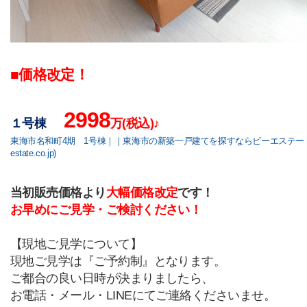
■
価格改定！
2998
１号棟
万
(
税込
)
♪
東海市名和町4期 1号棟｜｜東海市の新築一戸建てを探すならビーエステート 
estate.co.jp)
当初販売価格より
大幅価格改定
です！
お早めにご見学・ご検討ください！
【現地ご見学について】
現地ご見学は『ご予約制』となります。
ご都合の良い日時が決まりましたら、
お電話・メール・LINEにてご連絡くださいませ。