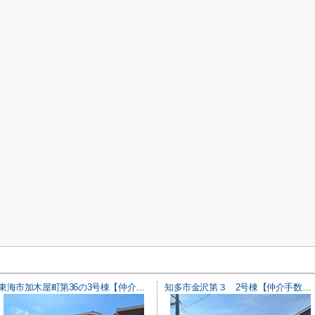
東海市加木屋町第36の3号棟【仲介手数料0円】
知多市金沢第３ 2号棟【仲介手数料0円】