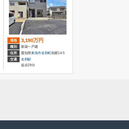
3,190万円
価格
種別
新築一戸建
住所
愛知県
東海市
名和町
前郷14-5
交通
名和駅
徒歩29分