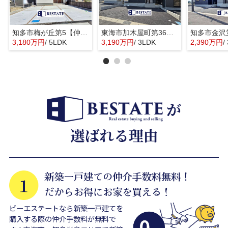
知多市梅が丘第5【仲介手数料0円】
東海市加木屋町第36の3号棟【仲介手数料0円】
3,180万円
/ 5LDK
3,190万円
/ 3LDK
2,390万円
/
ビーエステートなら新築一戸建てを
購入する際の仲介手数料が無料で