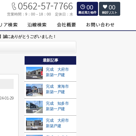
00
00
営業時間：
9：00－18：00
定休日：
水
約】誠にありがとうございました！
最新記事
完成 大府市
新築一戸建
完成 東海市
新築一戸建
24-01-29
完成 知多市
新築一戸建
完成 大府市
新築戸建