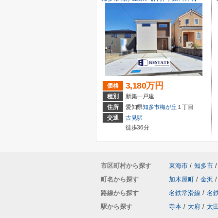
3,180万円
価格
種別
新築一戸建
住所
愛知県
知多市
梅が丘
１丁目
交通
古見駅
徒歩36分
市区町村から探す
東海市
/
知多市
/
町名から探す
加木屋町
/
金沢
/
路線から探す
名鉄常滑線
/
名
駅から探す
寺本
/
大府
/
太