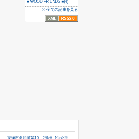
■ WOOD FRIENDS ■(4)
>>全ての記事を見る
XML
RSS2.0
東海市名和町第19 2号棟【仲介手数料0円】