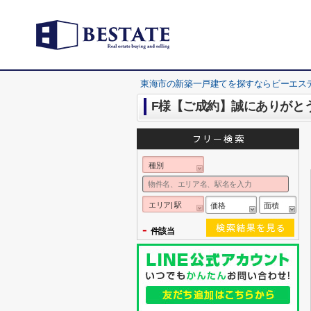
東海市の新築一戸建てを探すならビーエス
F様【ご成約】誠にありがと
種別
エリア| 駅
価格
面積
-
件該当