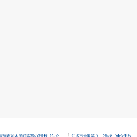
東海市加木屋町第36の3号棟【仲介手数料0円】
知多市金沢第３ 2号棟【仲介手数料0円】