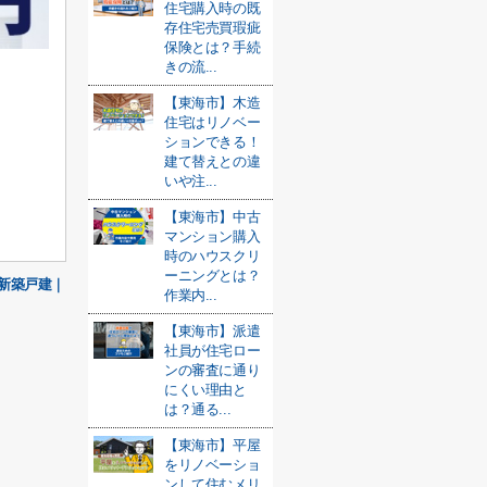
住宅購入時の既
存住宅売買瑕疵
保険とは？手続
きの流...
【東海市】木造
住宅はリノベー
ションできる！
建て替えとの違
いや注...
【東海市】中古
マンション購入
時のハウスクリ
ーニングとは？
新築戸建｜
作業内...
【東海市】派遣
社員が住宅ロー
ンの審査に通り
にくい理由と
は？通る...
【東海市】平屋
をリノベーショ
ンして住むメリ