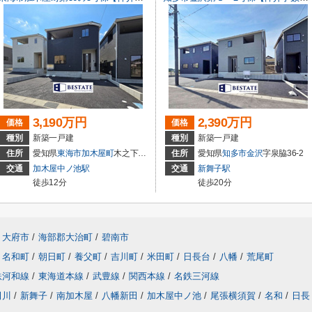
3,190万円
2,390万円
価格
価格
種別
新築一戸建
種別
新築一戸建
住所
愛知県
東海市
加木屋町
木之下152
住所
愛知県
知多市
金沢
字泉脇36-2
交通
加木屋中ノ池駅
交通
新舞子駅
徒歩12分
徒歩20分
大府市
/
海部郡大治町
/
碧南市
名和町
/
朝日町
/
養父町
/
吉川町
/
米田町
/
日長台
/
八幡
/
荒尾町
鉄河和線
/
東海道本線
/
武豊線
/
関西本線
/
名鉄三河線
田川
/
新舞子
/
南加木屋
/
八幡新田
/
加木屋中ノ池
/
尾張横須賀
/
名和
/
日長