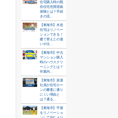
住宅購入時の既
存住宅売買瑕疵
保険とは？手続
きの流...
【東海市】木造
住宅はリノベー
ションできる！
建て替えとの違
いや注...
【東海市】中古
マンション購入
時のハウスクリ
ーニングとは？
作業内...
【東海市】派遣
社員が住宅ロー
ンの審査に通り
にくい理由と
は？通る...
【東海市】平屋
をリノベーショ
ンして住むメリ