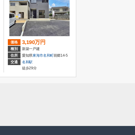
3,190万円
価格
種別
新築一戸建
住所
愛知県
東海市
名和町
前郷14-5
交通
名和駅
徒歩29分