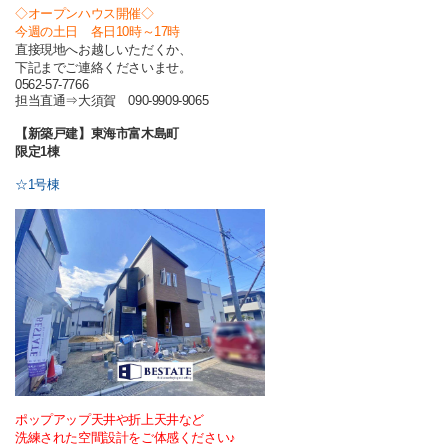
◇オープンハウス開催◇
今週の土日 各日10時～17時
直接現地へお越しいただくか、
下記までご連絡くださいませ。
0562-57-7766
担当直通⇒大須賀 090-9909-9065
【新築戸建】東海市富木島町
限定1棟
☆1号棟
ポップアップ天井や折上天井など
洗練された空間設計をご体感ください♪