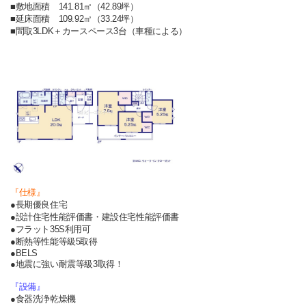
■敷地面積 141.81㎡（42.89坪）
■延床面積 109.92㎡（33.24坪）
■間取3LDK＋カースペース3台（車種による）
『仕様』
●長期優良住宅
●設計住宅性能評価書・建設住宅性能評価書
●フラット35S利用可
●断熱等性能等級5取得
●BELS
●地震に強い耐震等級3取得！
『設備』
●食器洗浄乾燥機