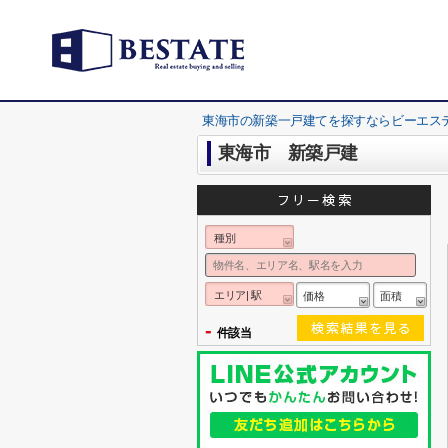
東海市の新築一戸建てを探すならビーエス
東海市 新築戸建
種別
エリア| 駅
価格
面積
-
件該当