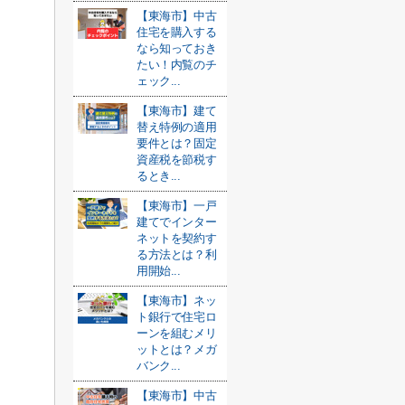
【東海市】中古
住宅を購入する
なら知っておき
たい！内覧のチ
ェック...
【東海市】建て
替え特例の適用
要件とは？固定
資産税を節税す
るとき...
【東海市】一戸
建てでインター
ネットを契約す
る方法とは？利
用開始...
【東海市】ネッ
ト銀行で住宅ロ
ーンを組むメリ
ットとは？メガ
バンク...
【東海市】中古