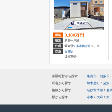
3,180万円
価格
種別
新築一戸建
住所
愛知県
知多市
梅が丘
１丁目
交通
古見駅
徒歩36分
市区町村から探す
東海市
/
知多市
/
町名から探す
加木屋町
/
金沢
/
路線から探す
名鉄常滑線
/
名
駅から探す
寺本
/
大府
/
太