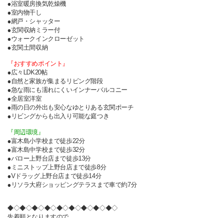
●浴室暖房換気乾燥機
●室内物干し
●網戸・シャッター
●玄関収納ミラー付
●ウォークインクローゼット
●玄関土間収納
『おすすめポイント』
●広々LDK20帖
●自然と家族が集まるリビング階段
●急な雨にも濡れにくいインナーバルコニー
●全居室洋室
●雨の日の外出も安心なゆとりある玄関ポーチ
●リビングからも出入り可能な庭つき
『周辺環境』
●富木島小学校まで徒歩22分
●富木島中学校まで徒歩32分
●バロー上野台店まで徒歩13分
●ミニストップ上野台店まで徒歩8分
●Vドラッグ上野台店まで徒歩14分
●リソラ大府ショッピングテラスまで車で約7分
◆◇◆◇◆◇◆◇◆◇◆◇◆◇◆◇◆◇
先着順となりますので、