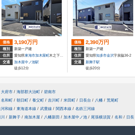
3,190万円
2,390万円
価格
価格
種別
新築一戸建
種別
新築一戸建
住所
愛知県
東海市
加木屋町
木之下152
住所
愛知県
知多市
金沢
字泉脇36-2
交通
加木屋中ノ池駅
交通
新舞子駅
徒歩12分
徒歩20分
大府市
/
海部郡大治町
/
碧南市
名和町
/
朝日町
/
養父町
/
吉川町
/
米田町
/
日長台
/
八幡
/
荒尾町
鉄河和線
/
東海道本線
/
武豊線
/
関西本線
/
名鉄三河線
田川
/
新舞子
/
南加木屋
/
八幡新田
/
加木屋中ノ池
/
尾張横須賀
/
名和
/
日長