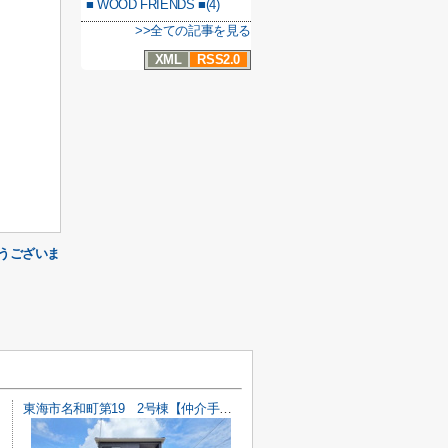
■ WOOD FRIENDS ■(4)
>>全ての記事を見る
XML
RSS2.0
うございま
東海市名和町第19 2号棟【仲介手数料0円】