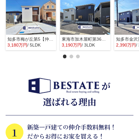
知多市梅が丘第5【仲介手数料0円】
東海市加木屋町第36の3号棟【仲介手数料0円】
3,180万円
/ 5LDK
3,190万円
/ 3LDK
2,390万円
/