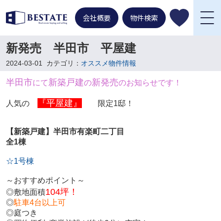
会社概要
物件検索
新発売 半田市 平屋建
2024-03-01
カテゴリ：
オススメ物件情報
半田市
新築戸建
新発売
にて
の
のお知らせです！
『平屋建』
人気の
限定1邸！
【新築戸建】半田市有楽町二丁目
全1棟
☆1号棟
～おすすめポイント～
104坪！
◎敷地面積
◎
駐車4台以上可
◎庭つき