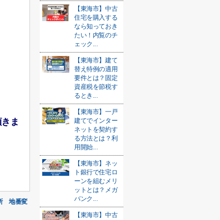
【東海市】中古
住宅を購入する
なら知っておき
たい！内覧のチ
ェック...
【東海市】建て
替え特例の適用
要件とは？固定
資産税を節税す
るとき...
【東海市】一戸
頂きま
建てでインター
ネットを契約す
る方法とは？利
用開始...
【東海市】ネッ
ト銀行で住宅ロ
ーンを組むメリ
ットとは？メガ
バンク...
所 地番変
【東海市】中古