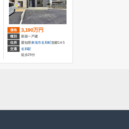
3,190万円
価格
種別
新築一戸建
住所
愛知県
東海市
名和町
前郷14-5
交通
名和駅
徒歩29分