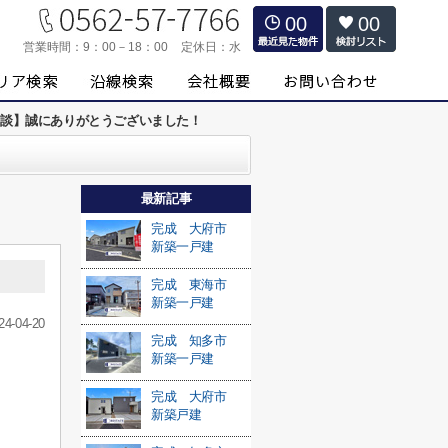
00
00
営業時間：
9：00－18：00
定休日：
水
相談】誠にありがとうございました！
最新記事
完成 大府市
新築一戸建
完成 東海市
新築一戸建
24-04-20
完成 知多市
新築一戸建
完成 大府市
新築戸建