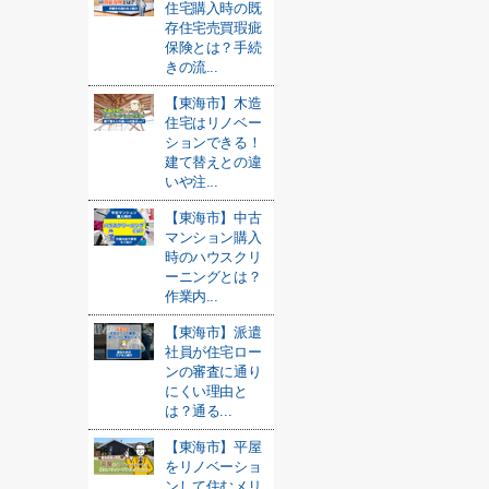
住宅購入時の既
存住宅売買瑕疵
保険とは？手続
きの流...
【東海市】木造
住宅はリノベー
ションできる！
建て替えとの違
いや注...
【東海市】中古
マンション購入
時のハウスクリ
ーニングとは？
作業内...
【東海市】派遣
社員が住宅ロー
ンの審査に通り
にくい理由と
は？通る...
【東海市】平屋
をリノベーショ
ンして住むメリ