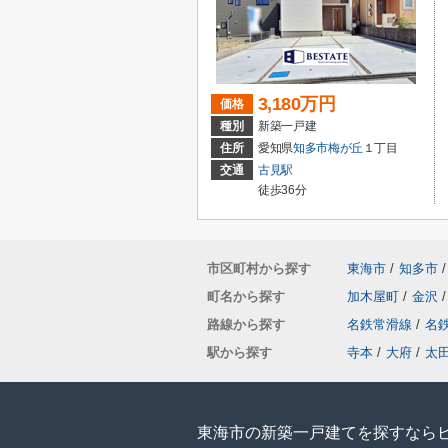
3,180万円
価格
種別
新築一戸建
住所
愛知県
知多市
梅が丘
１丁目
交通
古見駅
徒歩36分
市区町村から探す
東海市
/
知多市
/
町名から探す
加木屋町
/
金沢
/
路線から探す
名鉄常滑線
/
名
駅から探す
寺本
/
大府
/
太
東海市の新築一戸建てを探すなら