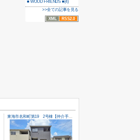
■ WOOD FRIENDS ■(4)
>>全ての記事を見る
XML
RSS2.0
東海市名和町第19 2号棟【仲介手数料0円】