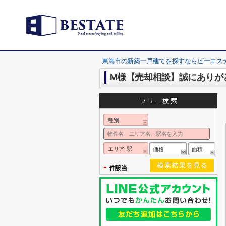
東海市の新築一戸建てを探すならビーエス
M様【売却相談】誠にありが
種別
エリア| 駅
価格
面積
-
件該当