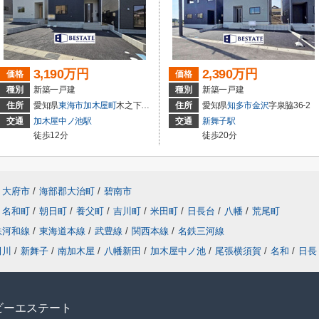
3,190万円
2,390万円
価格
価格
種別
新築一戸建
種別
新築一戸建
住所
愛知県
東海市
加木屋町
木之下152
住所
愛知県
知多市
金沢
字泉脇36-2
交通
加木屋中ノ池駅
交通
新舞子駅
徒歩12分
徒歩20分
大府市
/
海部郡大治町
/
碧南市
名和町
/
朝日町
/
養父町
/
吉川町
/
米田町
/
日長台
/
八幡
/
荒尾町
鉄河和線
/
東海道本線
/
武豊線
/
関西本線
/
名鉄三河線
田川
/
新舞子
/
南加木屋
/
八幡新田
/
加木屋中ノ池
/
尾張横須賀
/
名和
/
日長
ビーエステート