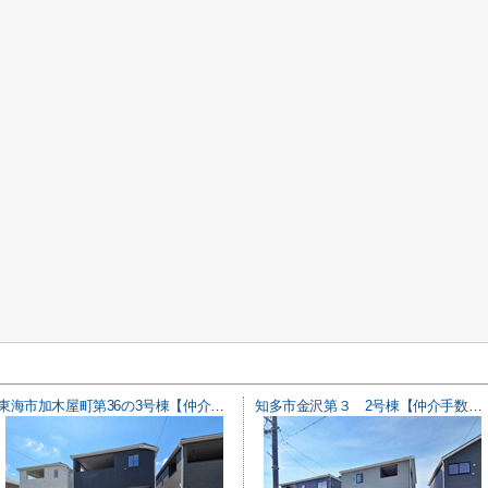
東海市加木屋町第36の3号棟【仲介手数料0円】
知多市金沢第３ 2号棟【仲介手数料0円】