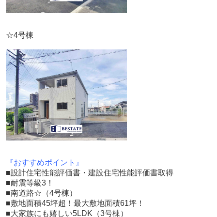
☆4号棟
『おすすめポイント』
■設計住宅性能評価書・建設住宅性能評価書取得
■耐震等級3！
■南道路☆（4号棟）
■敷地面積45坪超！最大敷地面積61坪！
■大家族にも嬉しい5LDK（3号棟）