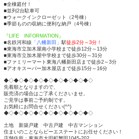
■全棟庭付！
■並列2台駐車可
■ウォークインクローゼット（2号棟）
■季節ものの収納に便利な納戸（4号棟）
『LIFE INFORMATION』
■名鉄河和線
「八幡新田」
駅
徒歩2分～3分！
■東海市立加木屋南小学校まで徒歩12分～13分
■東海市立加木屋中学校まで徒歩30分～31分
■ファミリーマート東海八幡新田店まで徒歩2～3分
■アオキスーパー加木屋店まで徒歩15分～16分
◆◇◆◇◆◇◆◇◆◇◆◇◆◇◆◇◆◇
先着順となりますので、
販売済の場合はご了承くださいませ。
ご見学は事前ご予約制です。
お気軽にお問合せください(^^)
◆◇◆◇◆◇◆◇◆◇◆◇◆◇◆◇◆◇
土地 新築戸建 中古戸建 中古マンション
住まいのことならビーエステートにお任せください！
店舗住所：東海市大田町蟹田1045-202