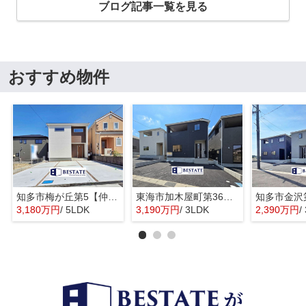
ブログ記事一覧を見る
おすすめ物件
知多市梅が丘第5【仲介手数料0円】
東海市加木屋町第36の3号棟【仲介手数料0円】
3,180万円
/ 5LDK
3,190万円
/ 3LDK
2,390万円
/