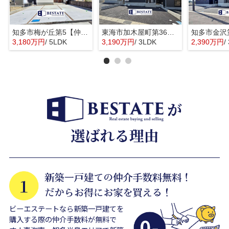
知多市梅が丘第5【仲介手数料0円】
東海市加木屋町第36の3号棟【仲介手数料0円】
3,180万円
/ 5LDK
3,190万円
/ 3LDK
2,390万円
/
ビーエステートなら新築一戸建てを
購入する際の仲介手数料が無料で