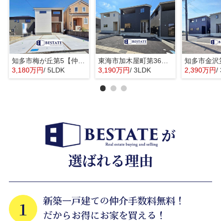
知多市梅が丘第5【仲介手数料0円】
東海市加木屋町第36の3号棟【仲介手数料0円】
3,180万円
/ 5LDK
3,190万円
/ 3LDK
2,390万円
/