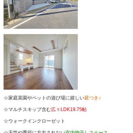
☆家庭菜園やペットの遊び場に嬉しい
庭つき♪
☆マルチスキップ含む
広々LDK19.75帖
☆ウォークインクローゼット
☆天気や季節に左右されない
室内物干しスペース