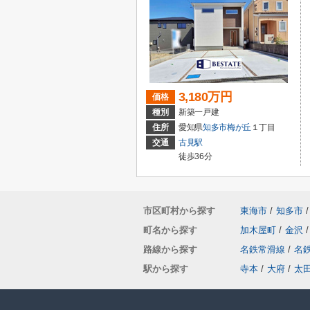
3,180万円
価格
種別
新築一戸建
住所
愛知県
知多市
梅が丘
１丁目
交通
古見駅
徒歩36分
市区町村から探す
東海市
/
知多市
/
町名から探す
加木屋町
/
金沢
/
路線から探す
名鉄常滑線
/
名
駅から探す
寺本
/
大府
/
太