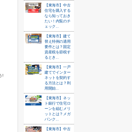
【東海市】中古
住宅を購入する
なら知っておき
たい！内覧のチ
ェック...
【東海市】建て
替え特例の適用
要件とは？固定
資産税を節税す
るとき...
【東海市】一戸
建てでインター
!
ネットを契約す
る方法とは？利
用開始...
【東海市】ネッ
ト銀行で住宅ロ
ーンを組むメリ
ットとは？メガ
バンク...
【東海市】中古