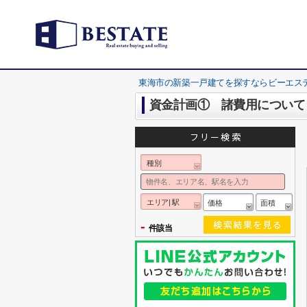
東海市の新築一戸建てを探すならビーエス
資金計画① 諸費用について
種別
エリア| 駅
価格
面積
-
件該当