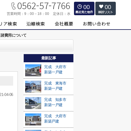
00
00
営業時間：
9：00－18：00
定休日：
水
 諸費用について
最新記事
完成 大府市
新築一戸建
完成 東海市
新築一戸建
21-04-06
完成 知多市
新築一戸建
完成 大府市
新築戸建