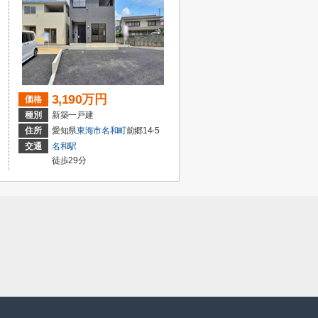
3,190万円
価格
種別
新築一戸建
住所
愛知県
東海市
名和町
前郷14-5
交通
名和駅
徒歩29分