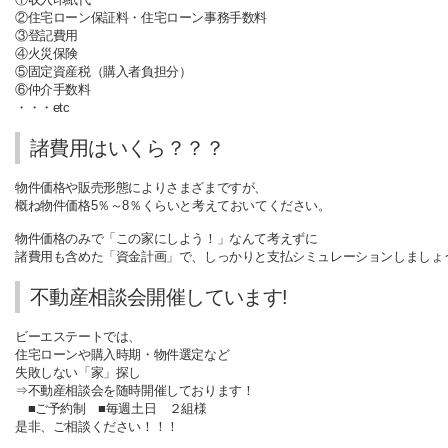
②住宅ローン保証料・住宅ローン事務手数料
③登記費用
④火災保険
⑤固定資産税（購入者負担分）
⑥仲介手数料
・・・etc
諸費用はいくら？？？
物件価格や販売形態によりさまざまですが、
概ね物件価格5％～8％くらいと考えておいてください。
物件価格のみで「この家にしよう！」なんて考えずに
諸費用も含めた「資金計画」で、しっかりと支払シミュレーションしましょう
不動産相談会開催しています!
ビーエステートでは、
住宅ローンや購入時期・物件選定など
失敗しない「家」探し
⇒不動産相談会を随時開催しております！
■ご予約制
■毎週土日 ２組様
是非、ご相談ください！！！