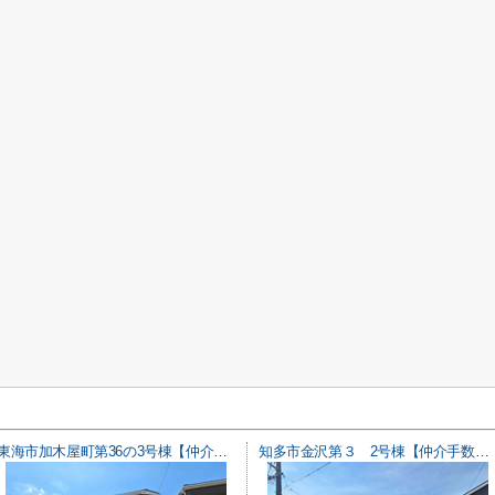
東海市加木屋町第36の3号棟【仲介手数料0円】
知多市金沢第３ 2号棟【仲介手数料0円】