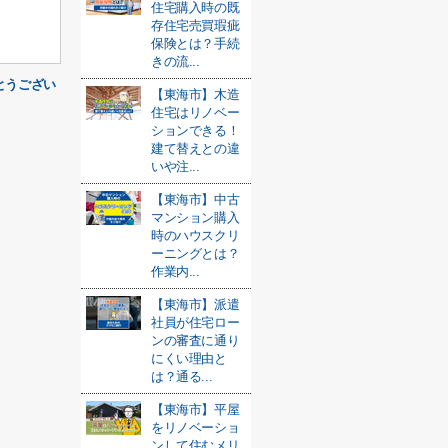
住宅購入時の既
存住宅売買瑕疵
保険とは？手続
きの流...
とうござい
【東海市】木造
住宅はリノベー
ションできる！
建て替えとの違
いや注...
【東海市】中古
マンション購入
時のハウスクリ
ーニングとは？
作業内...
【東海市】派遣
社員が住宅ロー
ンの審査に通り
にくい理由と
は？通る...
【東海市】平屋
をリノベーショ
ンして住むメリ