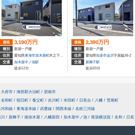
3,190万円
2,390万円
価格
価格
種別
新築一戸建
種別
新築一戸建
住所
愛知県
東海市
加木屋町
木之下152
住所
愛知県
知多市
金沢
字泉脇36-2
交通
加木屋中ノ池駅
交通
新舞子駅
徒歩12分
徒歩20分
大府市
/
海部郡大治町
/
碧南市
名和町
/
朝日町
/
養父町
/
吉川町
/
米田町
/
日長台
/
八幡
/
荒尾町
鉄河和線
/
東海道本線
/
武豊線
/
関西本線
/
名鉄三河線
田川
/
新舞子
/
南加木屋
/
八幡新田
/
加木屋中ノ池
/
尾張横須賀
/
名和
/
日長