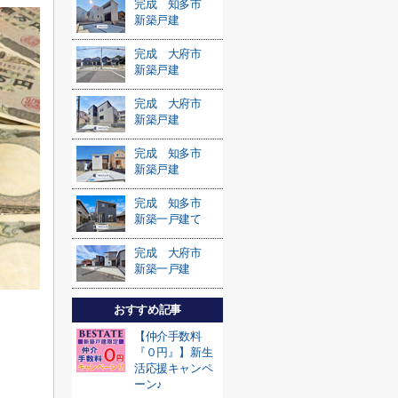
完成 知多市
新築戸建
完成 大府市
新築戸建
完成 大府市
新築戸建
完成 知多市
新築戸建
完成 知多市
新築一戸建て
完成 大府市
新築一戸建
おすすめ記事
【仲介手数料
『０円』】新生
活応援キャンペ
ーン♪