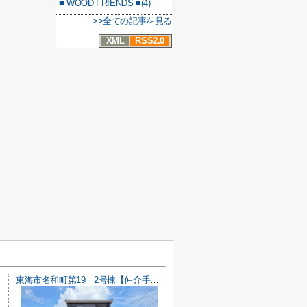
■ WOOD FRIENDS ■(4)
>>全ての記事を見る
XML
RSS2.0
東海市名和町第19 2号棟【仲介手数料0円】