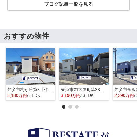
ブログ記事一覧を見る
おすすめ物件
知多市梅が丘第5【仲介手数料0円】
東海市加木屋町第36の3号棟【仲介手数料0円】
3,180万円
/ 5LDK
3,190万円
/ 3LDK
2,390万円
/