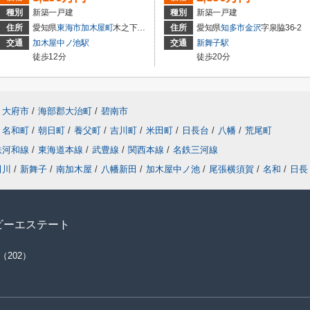
種別
新築一戸建
種別
新築一戸建
住所
愛知県
東海市
加木屋町
木之下152
住所
愛知県
知多市
金沢
字泉脇36-2
交通
加木屋中ノ池駅
交通
新舞子駅
徒歩12分
徒歩20分
大府市
/
海部郡大治町
/
碧南市
名和町
/
朝日町
/
養父町
/
吉川町
/
米田町
/
日長台
/
八幡
/
荒尾町
鉄河和線
/
東海道本線
/
武豊線
/
関西本線
/
名鉄三河線
田川
/
新舞子
/
南加木屋
/
八幡新田
/
加木屋中ノ池
/
尾張横須賀
/
名和
/
日長
ビーエステート
（202）