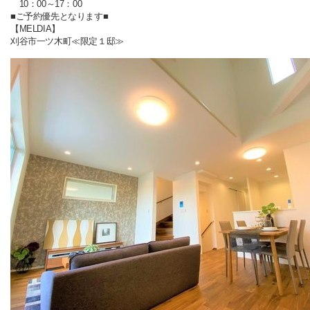
10：00～17：00
■ご予約優先となります■
【MELDIA】
刈谷市一ツ木町≪限定１邸≫