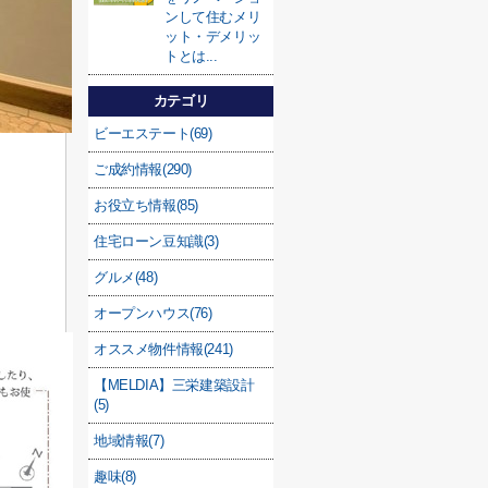
ンして住むメリ
ット・デメリッ
トとは...
カテゴリ
ビーエステート(69)
ご成約情報(290)
お役立ち情報(85)
住宅ローン豆知識(3)
グルメ(48)
オープンハウス(76)
オススメ物件情報(241)
【MELDIA】三栄建築設計
(5)
地域情報(7)
趣味(8)