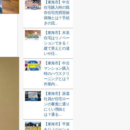
【東海市】中古
住宅購入時の既
存住宅売買瑕疵
保険とは？手続
きの流...
【東海市】木造
住宅はリノベー
ションできる！
建て替えとの違
いや注...
【東海市】中古
マンション購入
時のハウスクリ
ーニングとは？
作業内...
【東海市】派遣
社員が住宅ロー
ンの審査に通り
にくい理由と
は？通る...
【東海市】平屋
をリノベーショ