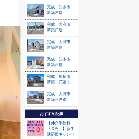
完成 知多市
新築戸建
完成 大府市
新築戸建
完成 大府市
新築戸建
完成 知多市
新築戸建
完成 知多市
新築一戸建て
完成 大府市
新築一戸建
おすすめ記事
【仲介手数料
『０円』】新生
活応援キャンペ