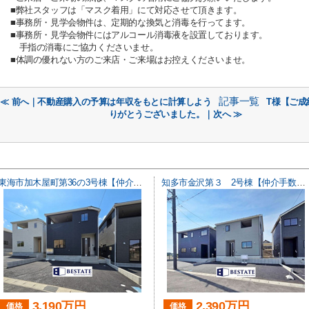
■弊社スタッフは「マスク着用」にて対応させて頂きます。
■事務所・見学会物件は、定期的な換気と消毒を行ってます。
■事務所・見学会物件にはアルコール消毒液を設置しております。
手指の消毒にご協力くださいませ。
■体調の優れない方のご来店・ご来場はお控えくださいませ。
記事一覧
≪ 前へ｜不動産購入の予算は年収をもとに計算しよう
T様【ご成
りがとうございました。｜次へ ≫
東海市加木屋町第36の3号棟【仲介手数料0円】
知多市金沢第３ 2号棟【仲介手数料0円】
3,190万円
2,390万円
価格
価格