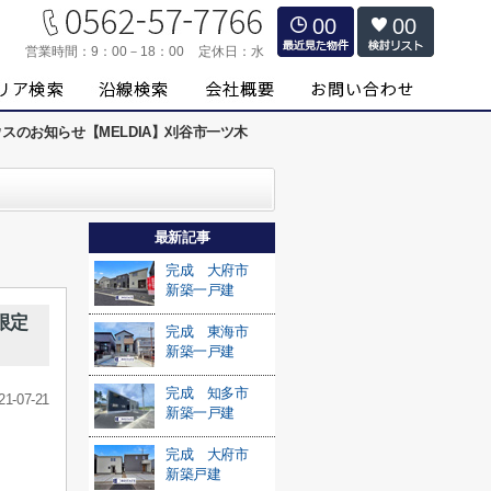
00
00
営業時間：
9：00－18：00
定休日：
水
スのお知らせ【MELDIA】刈谷市一ツ木
最新記事
完成 大府市
新築一戸建
限定
完成 東海市
新築一戸建
完成 知多市
21-07-21
新築一戸建
完成 大府市
新築戸建