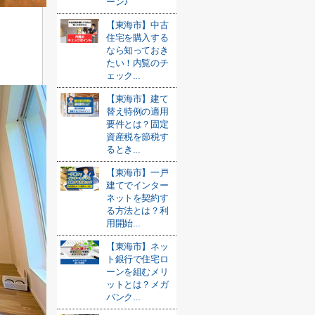
ーン♪
【東海市】中古
住宅を購入する
なら知っておき
たい！内覧のチ
ェック...
【東海市】建て
替え特例の適用
要件とは？固定
資産税を節税す
るとき...
【東海市】一戸
建てでインター
ネットを契約す
る方法とは？利
用開始...
【東海市】ネッ
ト銀行で住宅ロ
ーンを組むメリ
ットとは？メガ
バンク...