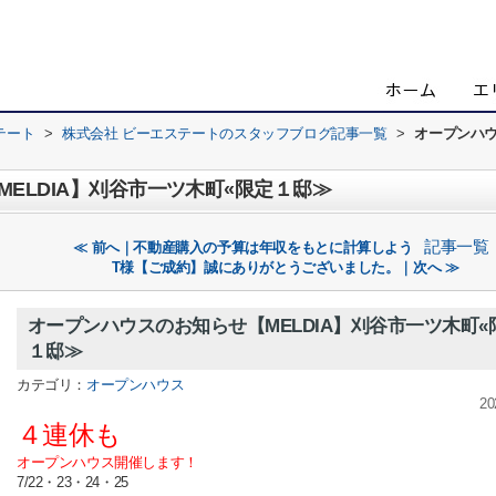
テート
>
株式会社 ビーエステートのスタッフブログ記事一覧
>
オープンハウ
ELDIA】刈谷市一ツ木町«限定１邸≫
記事一覧
≪ 前へ｜不動産購入の予算は年収をもとに計算しよう
T様【ご成約】誠にありがとうございました。｜次へ ≫
オープンハウスのお知らせ【MELDIA】刈谷市一ツ木町«
１邸≫
カテゴリ：
オープンハウス
20
４連休も
オープンハウス開催します！
7/22・23・24・25