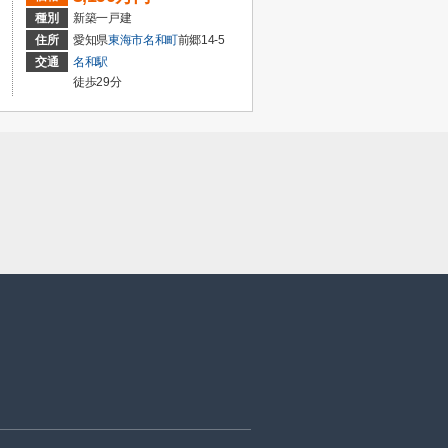
種別
新築一戸建
住所
愛知県
東海市
名和町
前郷14-5
交通
名和駅
徒歩29分