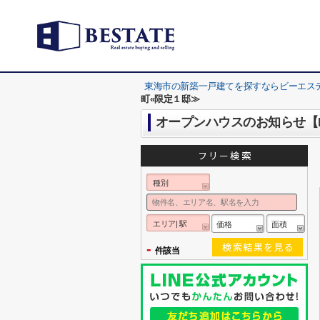
東海市の新築一戸建てを探すならビーエス
町«限定１邸≫
オープンハウスのお知らせ【M
種別
エリア| 駅
価格
面積
-
件該当