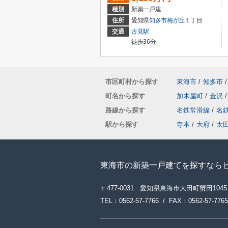
種別
新築一戸建
住所
愛知県
知多市
梅が丘
１丁目
交通
古見駅
徒歩36分
市区町村から探す
東海市
/
知多市
/
町名から探す
加木屋町
/
金沢
/
路線から探す
名鉄常滑線
/
名
駅から探す
寺本
/
大府
/
太
東海市の新築一戸建てを探すなら
〒477-0031 愛知県東海市大田町蟹田1045
TEL：0562-57-7766 / FAX：0562-57-7765