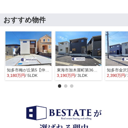
おすすめ物件
知多市梅が丘第5【仲介手数料0円】
東海市加木屋町第36の3号棟【仲介手数料0円】
3,180万円
/ 5LDK
3,190万円
/ 3LDK
2,390万円
/