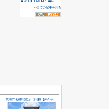
■ WOOD FRIENDS ■(4)
>>全ての記事を見る
XML
RSS2.0
東海市名和町第19 2号棟【仲介手数料0円】