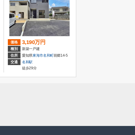
3,190万円
価格
種別
新築一戸建
住所
愛知県
東海市
名和町
前郷14-5
交通
名和駅
徒歩29分