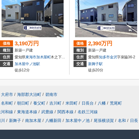
3,190万円
2,390万円
価格
価格
種別
新築一戸建
種別
新築一戸建
住所
愛知県
東海市
加木屋町
木之下152
住所
愛知県
知多市
金沢
字泉脇36-2
交通
加木屋中ノ池駅
交通
新舞子駅
徒歩12分
徒歩20分
大府市
/
海部郡大治町
/
碧南市
名和町
/
朝日町
/
養父町
/
吉川町
/
米田町
/
日長台
/
八幡
/
荒尾町
鉄河和線
/
東海道本線
/
武豊線
/
関西本線
/
名鉄三河線
田川
/
新舞子
/
南加木屋
/
八幡新田
/
加木屋中ノ池
/
尾張横須賀
/
名和
/
日長