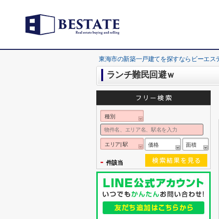
東海市の新築一戸建てを探すならビーエス
ランチ難民回避ｗ
種別
エリア| 駅
価格
面積
-
件該当