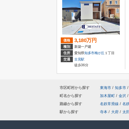
3,180万円
価格
種別
新築一戸建
住所
愛知県
知多市
梅が丘
１丁目
交通
古見駅
徒歩36分
市区町村から探す
東海市
/
知多市
/
町名から探す
加木屋町
/
金沢
/
路線から探す
名鉄常滑線
/
名
駅から探す
寺本
/
大府
/
太