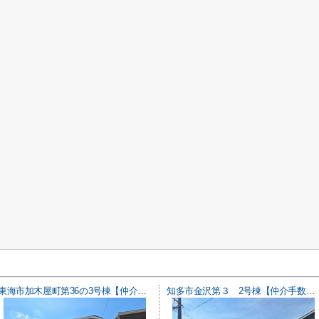
東海市加木屋町第36の3号棟【仲介手数料0円】
知多市金沢第３ 2号棟【仲介手数料0円】