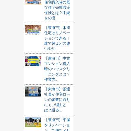
住宅購入時の既
存住宅売買瑕疵
保険とは？手続
きの流...
【東海市】木造
住宅はリノベー
ションできる！
建て替えとの違
いや注...
【東海市】中古
マンション購入
時のハウスクリ
ーニングとは？
作業内...
【東海市】派遣
社員が住宅ロー
ンの審査に通り
にくい理由と
は？通る...
【東海市】平屋
をリノベーショ
ンして住むメリ