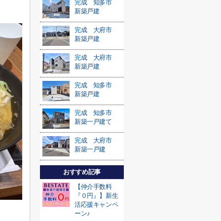
完成 知多市
新築戸建
完成 大府市
新築戸建
完成 大府市
新築戸建
完成 知多市
新築戸建
完成 知多市
新築一戸建て
完成 大府市
新築一戸建
おすすめ記事
【仲介手数料
『０円』】新生
活応援キャンペ
ーン♪