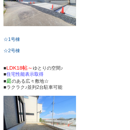
☆1号棟
☆2号棟
LDK18帖～
■
ゆとりの空間♪
■
住宅性能表示取得
庭
■
のある広々敷地☆
■ラクラク♪並列2台駐車可能