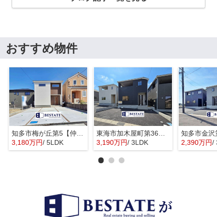
おすすめ物件
知多市梅が丘第5【仲介手数料0円】
東海市加木屋町第36の3号棟【仲介手数料0円】
3,180万円
/ 5LDK
3,190万円
/ 3LDK
2,390万円
/