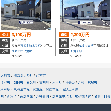
3,190万円
2,390万円
価格
価格
種別
新築一戸建
種別
新築一戸建
住所
愛知県
東海市
加木屋町
木之下152
住所
愛知県
知多市
金沢
字泉脇36-2
交通
加木屋中ノ池駅
交通
新舞子駅
徒歩12分
徒歩20分
大府市
/
海部郡大治町
/
碧南市
名和町
/
朝日町
/
養父町
/
吉川町
/
米田町
/
日長台
/
八幡
/
荒尾町
鉄河和線
/
東海道本線
/
武豊線
/
関西本線
/
名鉄三河線
田川
/
新舞子
/
南加木屋
/
八幡新田
/
加木屋中ノ池
/
尾張横須賀
/
名和
/
日長