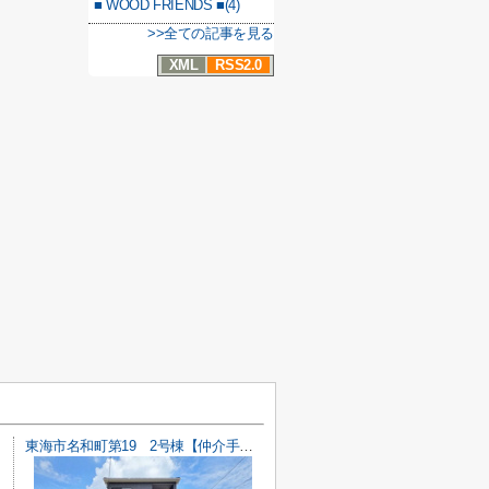
■ WOOD FRIENDS ■(4)
>>全ての記事を見る
XML
RSS2.0
東海市名和町第19 2号棟【仲介手数料0円】