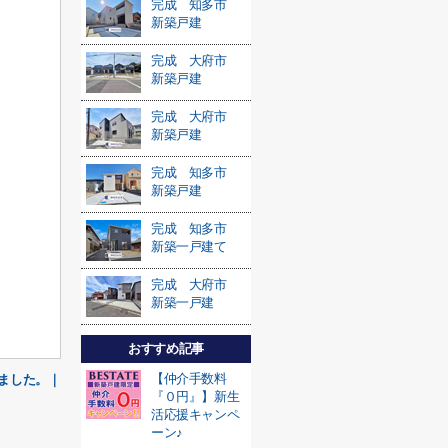
完成 知多市
新築戸建
完成 大府市
新築戸建
完成 大府市
新築戸建
完成 知多市
新築戸建
完成 知多市
新築一戸建て
完成 大府市
新築一戸建
おすすめ記事
【仲介手数料
ました。｜
『０円』】新生
活応援キャンペ
ーン♪