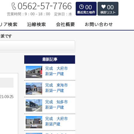
00
00
営業時間：
9：00－18：00
定休日：
水
キ派です
最新記事
完成 大府市
新築一戸建
完成 東海市
新築一戸建
21-09-25
完成 知多市
新築一戸建
完成 大府市
新築戸建