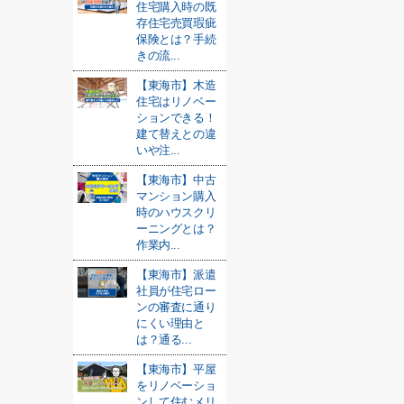
住宅購入時の既
存住宅売買瑕疵
保険とは？手続
きの流...
【東海市】木造
住宅はリノベー
ションできる！
建て替えとの違
いや注...
【東海市】中古
マンション購入
時のハウスクリ
ーニングとは？
作業内...
【東海市】派遣
社員が住宅ロー
ンの審査に通り
にくい理由と
は？通る...
【東海市】平屋
をリノベーショ
ンして住むメリ