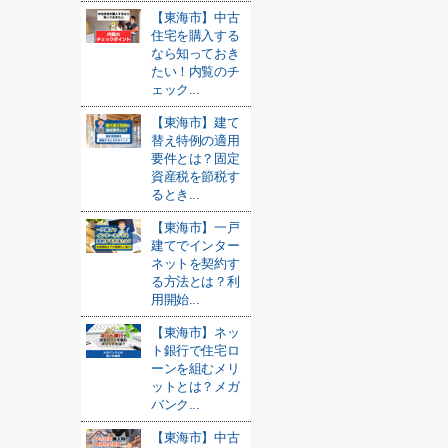
【東海市】中古
住宅を購入する
なら知っておき
たい！内覧のチ
ェック...
【東海市】建て
替え特例の適用
要件とは？固定
資産税を節税す
るとき...
【東海市】一戸
建てでインター
ネットを契約す
る方法とは？利
用開始...
【東海市】ネッ
ト銀行で住宅ロ
ーンを組むメリ
ットとは？メガ
バンク...
【東海市】中古