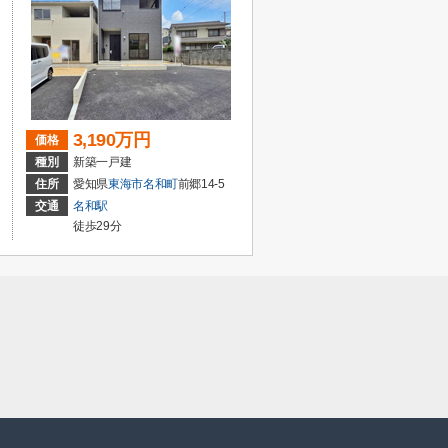
3,190万円
価格
種別
新築一戸建
住所
愛知県
東海市
名和町
前郷14-5
交通
名和駅
徒歩29分