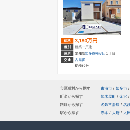
3,180万円
価格
種別
新築一戸建
住所
愛知県
知多市
梅が丘
１丁目
交通
古見駅
徒歩36分
市区町村から探す
東海市
/
知多市
/
町名から探す
加木屋町
/
金沢
/
路線から探す
名鉄常滑線
/
名
駅から探す
寺本
/
大府
/
太