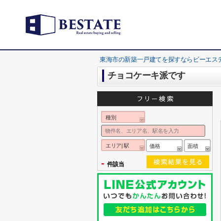
東海市の新築一戸建てを探すならビーエス
チョコケーキ派です
種別
エリア| 駅
価格
面積
-
件該当