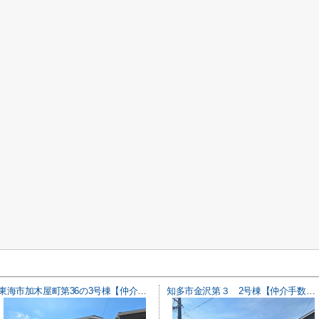
東海市加木屋町第36の3号棟【仲介手数料0円】
知多市金沢第３ 2号棟【仲介手数料0円】