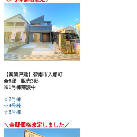
【新築戸建】碧南市入船町
全6邸 販売3邸
※1号棟商談中
☆2号棟
☆4号棟
☆6号棟
＼全邸価格改定しました／