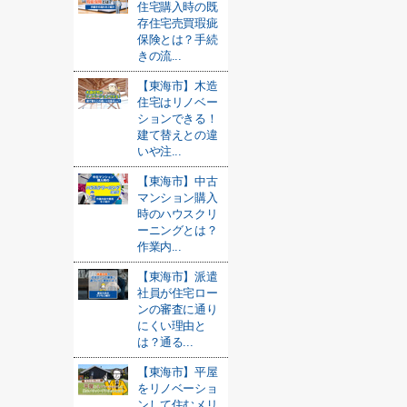
住宅購入時の既
存住宅売買瑕疵
保険とは？手続
きの流...
【東海市】木造
住宅はリノベー
ションできる！
建て替えとの違
いや注...
【東海市】中古
マンション購入
時のハウスクリ
ーニングとは？
作業内...
【東海市】派遣
社員が住宅ロー
ンの審査に通り
にくい理由と
は？通る...
【東海市】平屋
をリノベーショ
ンして住むメリ