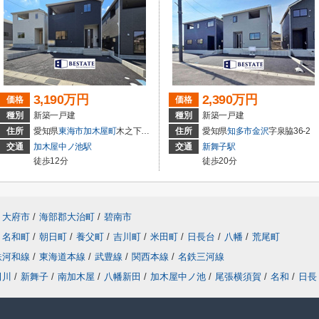
3,190万円
2,390万円
価格
価格
種別
新築一戸建
種別
新築一戸建
住所
愛知県
東海市
加木屋町
木之下152
住所
愛知県
知多市
金沢
字泉脇36-2
交通
加木屋中ノ池駅
交通
新舞子駅
徒歩12分
徒歩20分
大府市
/
海部郡大治町
/
碧南市
名和町
/
朝日町
/
養父町
/
吉川町
/
米田町
/
日長台
/
八幡
/
荒尾町
鉄河和線
/
東海道本線
/
武豊線
/
関西本線
/
名鉄三河線
田川
/
新舞子
/
南加木屋
/
八幡新田
/
加木屋中ノ池
/
尾張横須賀
/
名和
/
日長