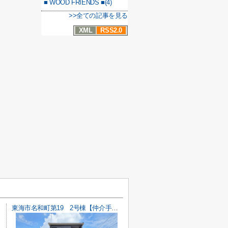
■ WOOD FRIENDS ■(4)
>>全ての記事を見る
XML
RSS2.0
東海市名和町第19 2号棟【仲介手数料0円】