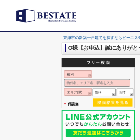
東海市の新築一戸建てを探すならビーエス
O様【お申込】誠にありがと
種別
エリア| 駅
価格
面積
-
件該当