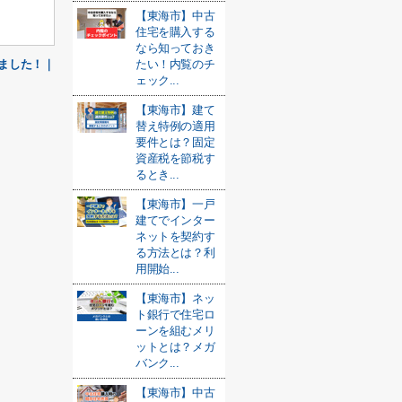
【東海市】中古
住宅を購入する
なら知っておき
ました！｜
たい！内覧のチ
ェック...
【東海市】建て
替え特例の適用
要件とは？固定
資産税を節税す
るとき...
【東海市】一戸
建てでインター
ネットを契約す
る方法とは？利
用開始...
【東海市】ネッ
ト銀行で住宅ロ
ーンを組むメリ
ットとは？メガ
バンク...
【東海市】中古