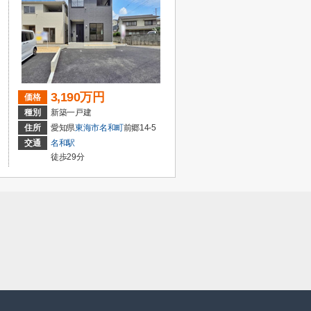
3,190万円
価格
種別
新築一戸建
住所
愛知県
東海市
名和町
前郷14-5
交通
名和駅
徒歩29分