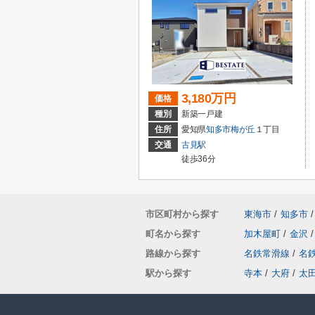
3,180万円
価格
種別
新築一戸建
住所
愛知県
知多市
梅が丘
１丁目
交通
古見駅
徒歩36分
市区町村から探す
東海市
/
知多市
/
町名から探す
加木屋町
/
金沢
/
路線から探す
名鉄常滑線
/
名
駅から探す
寺本
/
大府
/
太