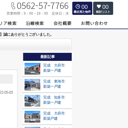
00
00
営業時間：
9：00－18：00
定休日：
水
込】誠にありがとうございました。
最新記事
完成 大府市
新築一戸建
完成 東海市
新築一戸建
22-05-03
完成 知多市
新築一戸建
完成 大府市
新築戸建