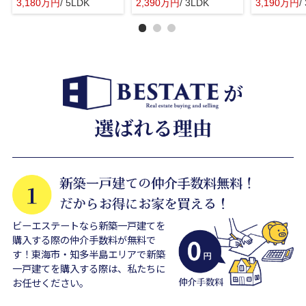
3,180万円
/ 5LDK
2,390万円
/ 3LDK
3,190万円
/
ビーエステートなら新築一戸建てを
購入する際の仲介手数料が無料で
す！東海市・知多半島エリアで新築
一戸建てを購入する際は、私たちに
お任せください。