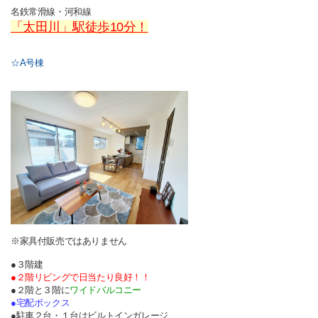
名鉄常滑線・河和線
「太田川」駅徒歩10分！
☆A号棟
※家具付販売ではありません
●３階建
●２階リビングで日当たり良好！！
●２階と３階に
ワイドバルコニー
●宅配ボックス
●駐車２台・１台はビルトインガレージ