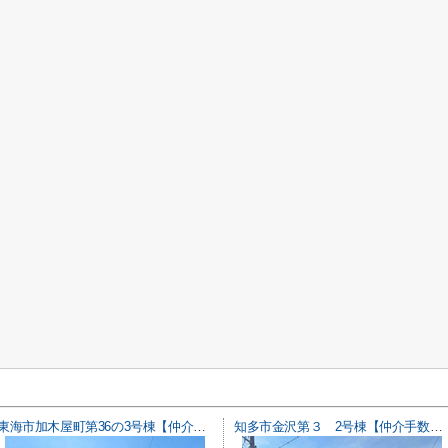
東海市加木屋町第36の3号棟【仲介手数料0円】
知多市金沢第３ 2号棟【仲介手数料0円】