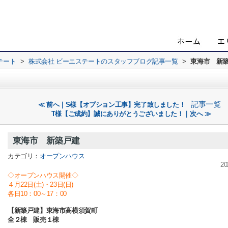
テート
>
株式会社 ビーエステートのスタッフブログ記事一覧
>
東海市 新
記事一覧
≪ 前へ｜S様【オプション工事】完了致しました！
T様【ご成約】誠にありがとうございました！｜次へ ≫
東海市 新築戸建
カテゴリ：
オープンハウス
20
◇オープンハウス開催◇
４月22日(土)・23日(日)
各日10：00～17：00
【新築戸建】東海市高横須賀町
全２棟 販売１棟