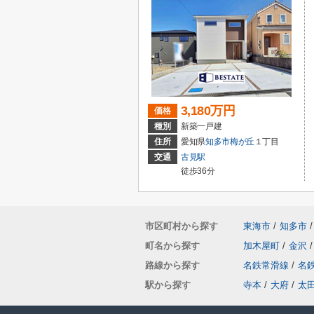
3,180万円
価格
種別
新築一戸建
住所
愛知県
知多市
梅が丘
１丁目
交通
古見駅
徒歩36分
市区町村から探す
東海市
/
知多市
/
町名から探す
加木屋町
/
金沢
/
路線から探す
名鉄常滑線
/
名
駅から探す
寺本
/
大府
/
太