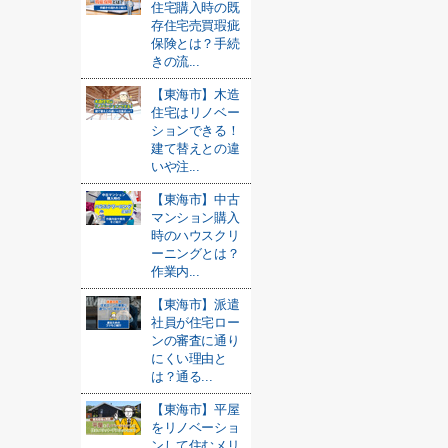
住宅購入時の既
存住宅売買瑕疵
保険とは？手続
きの流...
【東海市】木造
住宅はリノベー
ションできる！
建て替えとの違
いや注...
【東海市】中古
マンション購入
時のハウスクリ
ーニングとは？
作業内...
【東海市】派遣
社員が住宅ロー
ンの審査に通り
にくい理由と
は？通る...
【東海市】平屋
をリノベーショ
ンして住むメリ