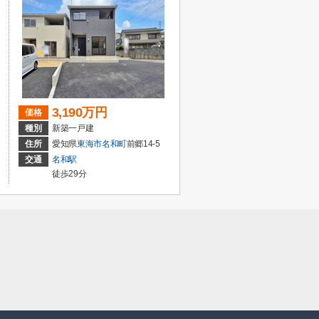
3,190万円
価格
種別
新築一戸建
住所
愛知県
東海市
名和町
前郷14-5
交通
名和駅
徒歩29分