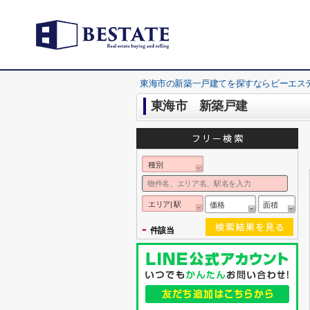
東海市の新築一戸建てを探すならビーエス
東海市 新築戸建
種別
エリア| 駅
価格
面積
-
件該当