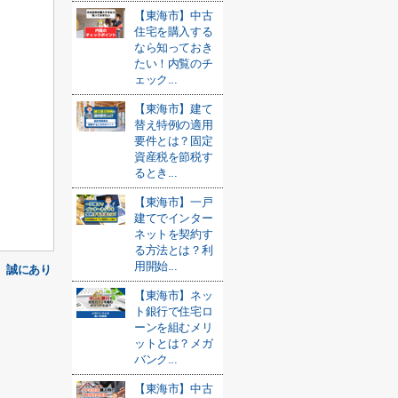
【東海市】中古
住宅を購入する
なら知っておき
たい！内覧のチ
ェック...
【東海市】建て
替え特例の適用
要件とは？固定
資産税を節税す
るとき...
【東海市】一戸
建てでインター
ネットを契約す
る方法とは？利
用開始...
】誠にあり
【東海市】ネッ
ト銀行で住宅ロ
ーンを組むメリ
ットとは？メガ
バンク...
【東海市】中古