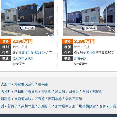
3,190万円
2,390万円
価格
価格
種別
新築一戸建
種別
新築一戸建
住所
愛知県
東海市
加木屋町
木之下152
住所
愛知県
知多市
金沢
字泉脇36-2
交通
加木屋中ノ池駅
交通
新舞子駅
徒歩12分
徒歩20分
大府市
/
海部郡大治町
/
碧南市
名和町
/
朝日町
/
養父町
/
吉川町
/
米田町
/
日長台
/
八幡
/
荒尾町
鉄河和線
/
東海道本線
/
武豊線
/
関西本線
/
名鉄三河線
田川
/
新舞子
/
南加木屋
/
八幡新田
/
加木屋中ノ池
/
尾張横須賀
/
名和
/
日長