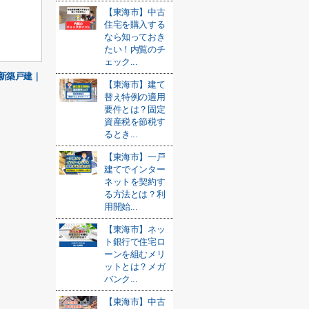
【東海市】中古
住宅を購入する
なら知っておき
たい！内覧のチ
ェック...
新築戸建｜
【東海市】建て
替え特例の適用
要件とは？固定
資産税を節税す
るとき...
【東海市】一戸
建てでインター
ネットを契約す
る方法とは？利
用開始...
【東海市】ネッ
ト銀行で住宅ロ
ーンを組むメリ
ットとは？メガ
バンク...
【東海市】中古