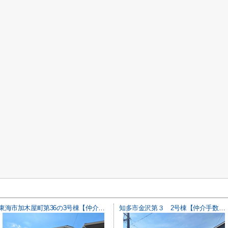
東海市加木屋町第36の3号棟【仲介手数料0円】
知多市金沢第３ 2号棟【仲介手数料0円】