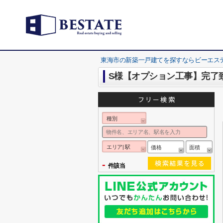
東海市の新築一戸建てを探すならビーエス
S様【オプション工事】完了
種別
エリア| 駅
価格
面積
-
件該当