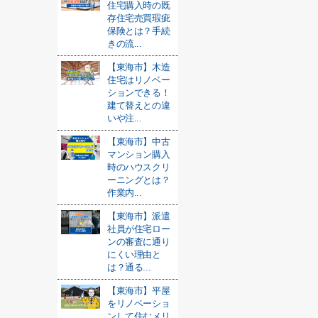
住宅購入時の既
存住宅売買瑕疵
保険とは？手続
きの流...
【東海市】木造
住宅はリノベー
ションできる！
建て替えとの違
いや注...
【東海市】中古
マンション購入
時のハウスクリ
ーニングとは？
作業内...
【東海市】派遣
社員が住宅ロー
ンの審査に通り
にくい理由と
は？通る...
【東海市】平屋
をリノベーショ
ンして住むメリ