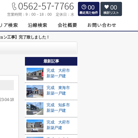
00
00
営業時間：
9：00－18：00
定休日：
水
ション工事】完了致しました！
最新記事
完成 大府市
新築一戸建
完成 東海市
新築一戸建
23-04-18
完成 知多市
新築一戸建
完成 大府市
新築戸建