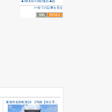
■ WOOD FRIENDS ■(4)
>>全ての記事を見る
XML
RSS2.0
東海市名和町第19 2号棟【仲介手数料0円】