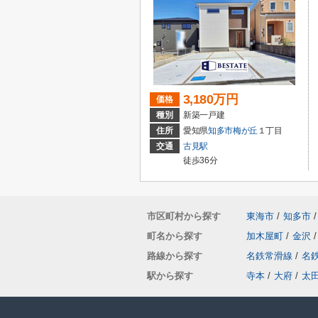
3,180万円
価格
種別
新築一戸建
住所
愛知県
知多市
梅が丘
１丁目
交通
古見駅
徒歩36分
市区町村から探す
東海市
/
知多市
/
町名から探す
加木屋町
/
金沢
/
路線から探す
名鉄常滑線
/
名
駅から探す
寺本
/
大府
/
太