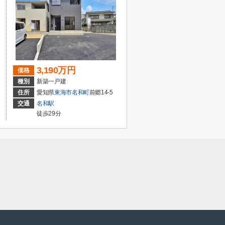
3,190万円
価格
種別
新築一戸建
住所
愛知県
東海市
名和町
前郷14-5
交通
名和駅
徒歩29分