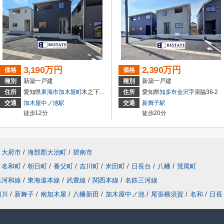
3,190万円
2,390万円
価格
価格
種別
新築一戸建
種別
新築一戸建
住所
愛知県
東海市
加木屋町
木之下152
住所
愛知県
知多市
金沢
字泉脇36-2
交通
加木屋中ノ池駅
交通
新舞子駅
徒歩12分
徒歩20分
大府市
/
海部郡大治町
/
碧南市
名和町
/
朝日町
/
養父町
/
吉川町
/
米田町
/
日長台
/
八幡
/
荒尾町
鉄河和線
/
東海道本線
/
武豊線
/
関西本線
/
名鉄三河線
田川
/
新舞子
/
南加木屋
/
八幡新田
/
加木屋中ノ池
/
尾張横須賀
/
名和
/
日長