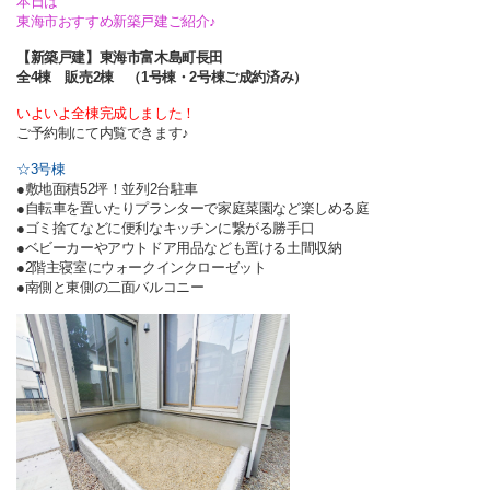
本日は
東海市おすすめ新築戸建ご紹介♪
【新築戸建】東海市富木島町長田
全4棟 販売2棟 （1号棟・2号棟ご成約済み）
いよいよ全棟完成しました！
ご予約制にて内覧できます♪
☆3号棟
●敷地面積52坪！並列2台駐車
●自転車を置いたりプランターで家庭菜園など楽しめる庭
●ゴミ捨てなどに便利なキッチンに繋がる勝手口
●ベビーカーやアウトドア用品なども置ける土間収納
●2階主寝室にウォークインクローゼット
●南側と東側の二面バルコニー