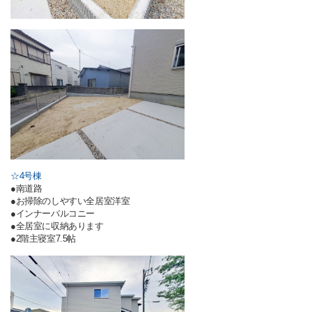
☆4号棟
●南道路
●お掃除のしやすい全居室洋室
●インナーバルコニー
●全居室に収納あります
●2階主寝室7.5帖