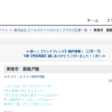
テート
>
株式会社 ビーエステートのスタッフブログ記事一覧
>
東海市 新
記事一覧
≪ 前へ｜【ウッドフレンズ】物件情報！
S様【売却相談】誠にありがとうございました！｜次へ ≫
東海市 新築戸建
カテゴリ：
オススメ物件情報
20
こんにちは！ビーエステートです！
6月も最後の日になりました！
7月になると気分も夏モードになるので
早く梅雨明けしてほしいですねー！
熱中症・夏バテにご注意ください！