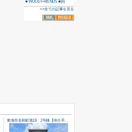
■ WOOD FRIENDS ■(4)
>>全ての記事を見る
XML
RSS2.0
東海市名和町第19 2号棟【仲介手数料0円】