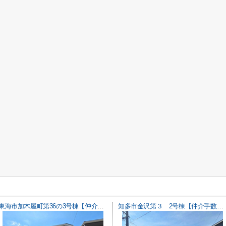
東海市加木屋町第36の3号棟【仲介手数料0円】
知多市金沢第３ 2号棟【仲介手数料0円】