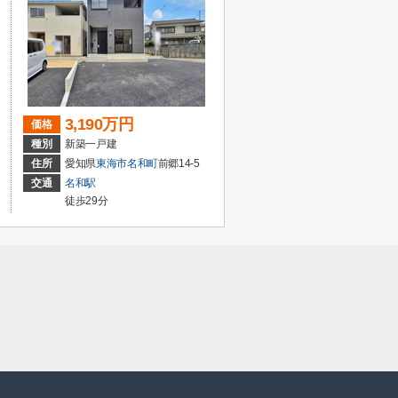
3,190万円
価格
種別
新築一戸建
住所
愛知県
東海市
名和町
前郷14-5
交通
名和駅
徒歩29分