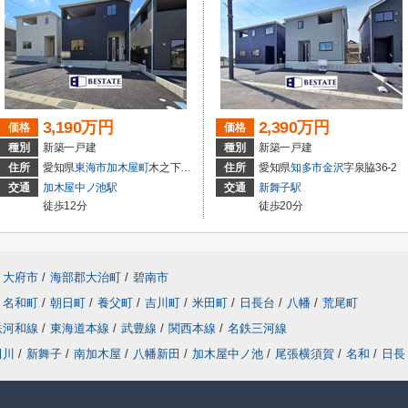
3,190万円
2,390万円
価格
価格
種別
新築一戸建
種別
新築一戸建
住所
愛知県
東海市
加木屋町
木之下152
住所
愛知県
知多市
金沢
字泉脇36-2
交通
加木屋中ノ池駅
交通
新舞子駅
徒歩12分
徒歩20分
大府市
/
海部郡大治町
/
碧南市
名和町
/
朝日町
/
養父町
/
吉川町
/
米田町
/
日長台
/
八幡
/
荒尾町
鉄河和線
/
東海道本線
/
武豊線
/
関西本線
/
名鉄三河線
田川
/
新舞子
/
南加木屋
/
八幡新田
/
加木屋中ノ池
/
尾張横須賀
/
名和
/
日長