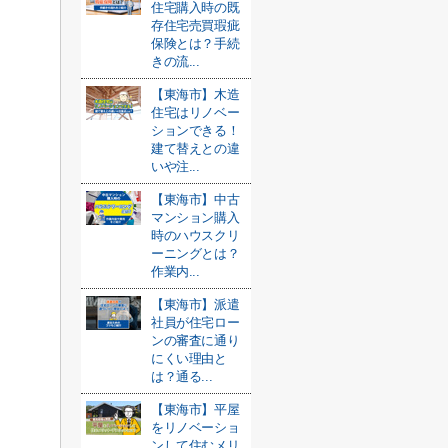
住宅購入時の既
存住宅売買瑕疵
保険とは？手続
きの流...
【東海市】木造
住宅はリノベー
ションできる！
建て替えとの違
いや注...
【東海市】中古
マンション購入
時のハウスクリ
ーニングとは？
作業内...
【東海市】派遣
社員が住宅ロー
ンの審査に通り
にくい理由と
は？通る...
【東海市】平屋
をリノベーショ
ンして住むメリ