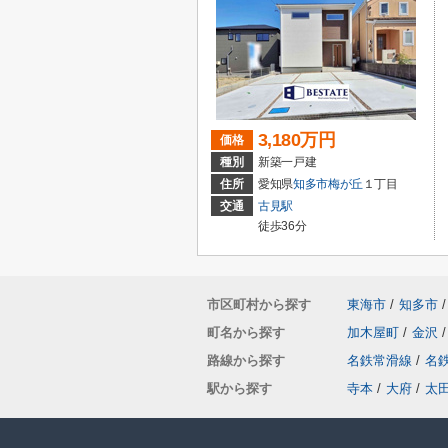
3,180万円
価格
種別
新築一戸建
住所
愛知県
知多市
梅が丘
１丁目
交通
古見駅
徒歩36分
市区町村から探す
東海市
/
知多市
/
町名から探す
加木屋町
/
金沢
/
路線から探す
名鉄常滑線
/
名
駅から探す
寺本
/
大府
/
太