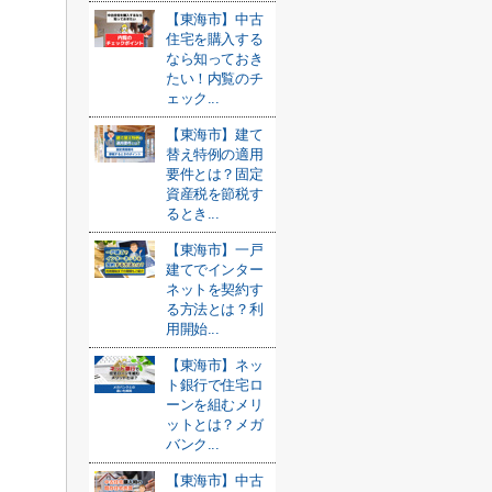
【東海市】中古
住宅を購入する
なら知っておき
たい！内覧のチ
ェック...
【東海市】建て
替え特例の適用
要件とは？固定
資産税を節税す
るとき...
【東海市】一戸
建てでインター
ネットを契約す
る方法とは？利
用開始...
【東海市】ネッ
ト銀行で住宅ロ
ーンを組むメリ
ットとは？メガ
バンク...
【東海市】中古