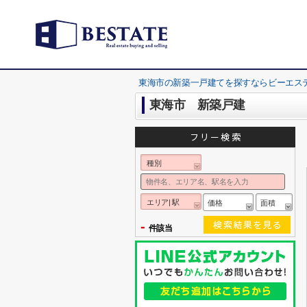
東海市の新築一戸建てを探すならビーエス
東海市 新築戸建
種別
エリア| 駅
価格
面積
-
件該当