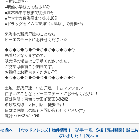
～周辺環境～
●明倫小学校まで徒歩13分
●富木島中学校まで徒歩11分
●ヤマナカ東海店まで徒歩10分
●ドラッグセイムス東海富木島店まで徒歩5分
東海市の新築戸建のことなら
ビーエステートにお任せください☆
◆◇◆◇◆◇◆◇◆◇◆◇◆◇◆◇◆◇
先着順となりますので、
販売済の場合はご了承くださいませ。
ご見学は事前ご予約制です。
お気軽にお問合せください(^^)
◆◇◆◇◆◇◆◇◆◇◆◇◆◇◆◇◆◇
土地 新築戸建 中古戸建 中古マンション
住まいのことならビーエステートにお任せください！
店舗住所：東海市大田町蟹田3-8-202
名鉄常滑線 太田川駅 徒歩2分！
店舗にお越しの際もお問い合わせください(^^)
電話：0562-57-7766
記事一覧
≪ 前へ｜【ウッドフレンズ】物件情報！
S様【売却相談】誠にあ
ざいました！｜次へ ≫