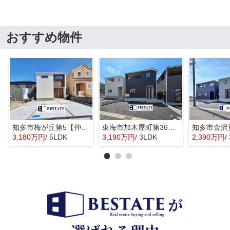
おすすめ物件
知多市梅が丘第5【仲介手数料0円】
東海市加木屋町第36の3号棟【仲介手数料0円】
3,180万円
/ 5LDK
3,190万円
/ 3LDK
2,390万円
/