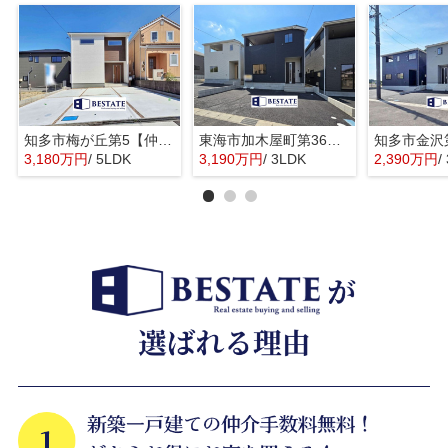
知多市梅が丘第5【仲介手数料0円】
東海市加木屋町第36の3号棟【仲介手数料0円】
3,180万円
/ 5LDK
3,190万円
/ 3LDK
2,390万円
/