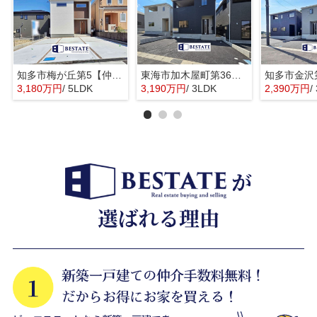
知多市梅が丘第5【仲介手数料0円】
東海市加木屋町第36の3号棟【仲介手数料0円】
3,180万円
/ 5LDK
3,190万円
/ 3LDK
2,390万円
/