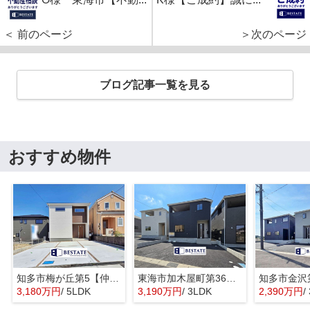
＜ 前のページ
＞次のページ
ブログ記事一覧を見る
おすすめ物件
知多市梅が丘第5【仲介手数料0円】
東海市加木屋町第36の3号棟【仲介手数料0円】
3,180万円
/ 5LDK
3,190万円
/ 3LDK
2,390万円
/