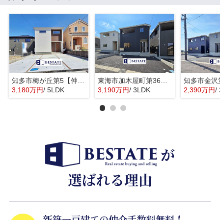
知多市梅が丘第5【仲介手数料0円】
東海市加木屋町第36の3号棟【仲介手数料0円】
3,180万円
/ 5LDK
3,190万円
/ 3LDK
2,390万円
/