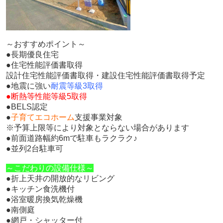
～おすすめポイント～
●長期優良住宅
●住宅性能評価書取得
設計住宅性能評価書取得・建設住宅性能評価書取得予定
●地震に強い
耐震等級3取得
●断熱等性能等級5取得
●BELS認定
●
子育てエコホーム
支援事業対象
※予算上限等により対象とならない場合があります
●前面道路幅約6mで駐車もラクラク♪
●並列2台駐車可
～こだわりの設備仕様～
●折上天井の開放的なリビング
●キッチン食洗機付
●浴室暖房換気乾燥機
●南側庭
●網戸・シャッター付