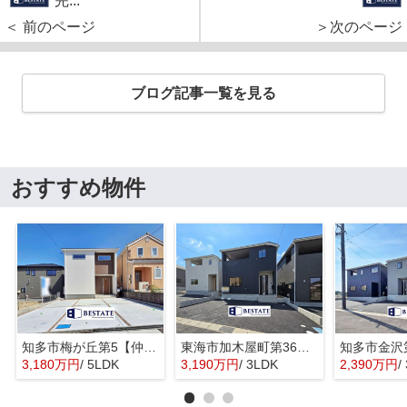
完...
＜ 前のページ
＞次のページ
ブログ記事一覧を見る
おすすめ物件
知多市梅が丘第5【仲介手数料0円】
東海市加木屋町第36の3号棟【仲介手数料0円】
3,180万円
/ 5LDK
3,190万円
/ 3LDK
2,390万円
/