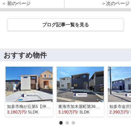
＜ 前のページ
＞次のページ
ブログ記事一覧を見る
おすすめ物件
知多市梅が丘第5【仲介手数料0円】
東海市加木屋町第36の3号棟【仲介手数料0円】
3,180万円
/ 5LDK
3,190万円
/ 3LDK
2,390万円
/