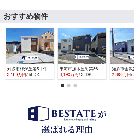
おすすめ物件
知多市梅が丘第5【仲介手数料0円】
東海市加木屋町第36の3号棟【仲介手数料0円】
3,180万円
/ 5LDK
3,190万円
/ 3LDK
2,390万円
/