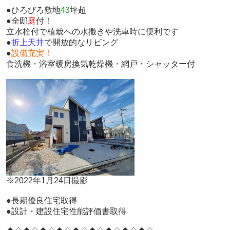
●ひろびろ敷地
43
坪超
●全邸
庭
付！
立水栓付で植栽への水撒きや洗車時に便利です
●
折上天井
で開放的なリビング
●
設備充実！
食洗機・浴室暖房換気乾燥機・網戸・シャッター付
※2022年1月24日撮影
●長期優良住宅取得
●設計・建設住宅性能評価書取得