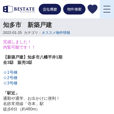
会社概要
物件検索
知多市 新築戸建
2022-01-25
カテゴリ：
オススメ物件情報
完成しました！
内覧可能です！！
【新築戸建】知多市八幡平井1期
全3邸 販売3邸
☆1号棟
☆2号棟
☆3号棟
「駅近」
通勤や通学、お出かけに便利！
名鉄常滑線「寺本」駅
徒歩6分（約480m）