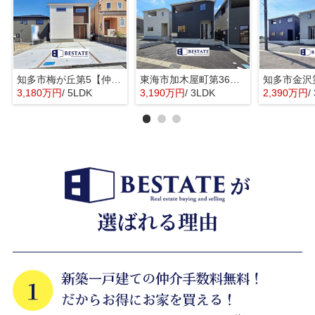
知多市梅が丘第5【仲介手数料0円】
東海市加木屋町第36の3号棟【仲介手数料0円】
3,180万円
/ 5LDK
3,190万円
/ 3LDK
2,390万円
/