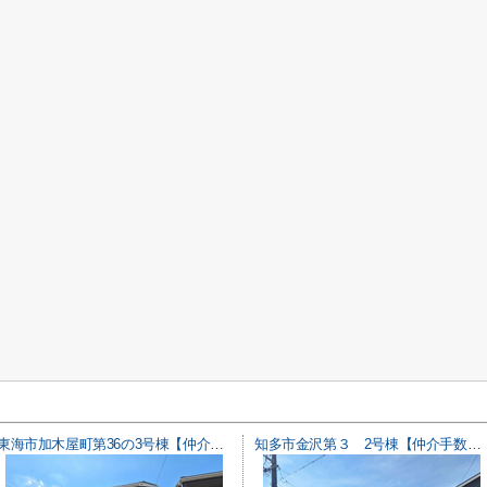
東海市加木屋町第36の3号棟【仲介手数料0円】
知多市金沢第３ 2号棟【仲介手数料0円】