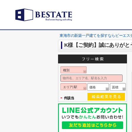
東海市の新築一戸建てを探すならビーエス
K様【ご契約】誠にありがと
種別
エリア| 駅
価格
面積
-
件該当