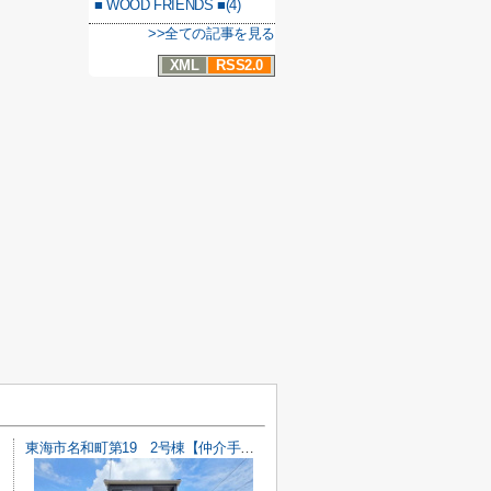
■ WOOD FRIENDS ■(4)
>>全ての記事を見る
XML
RSS2.0
東海市名和町第19 2号棟【仲介手数料0円】