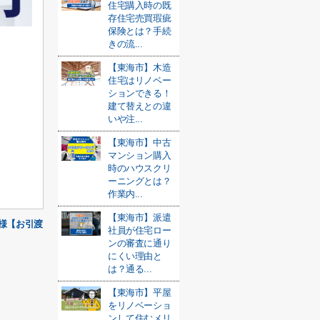
住宅購入時の既
存住宅売買瑕疵
保険とは？手続
きの流...
【東海市】木造
住宅はリノベー
ションできる！
建て替えとの違
いや注...
【東海市】中古
マンション購入
時のハウスクリ
ーニングとは？
作業内...
【東海市】派遣
A様【お引渡
社員が住宅ロー
ンの審査に通り
にくい理由と
は？通る...
【東海市】平屋
をリノベーショ
ンして住むメリ