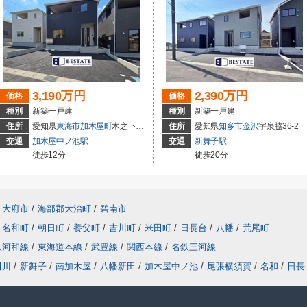
3,190万円
2,390万円
価格
価格
種別
新築一戸建
種別
新築一戸建
住所
愛知県
東海市
加木屋町
木之下152
住所
愛知県
知多市
金沢
字泉脇36-2
交通
加木屋中ノ池駅
交通
新舞子駅
徒歩12分
徒歩20分
大府市
/
海部郡大治町
/
碧南市
名和町
/
朝日町
/
養父町
/
吉川町
/
米田町
/
日長台
/
八幡
/
荒尾町
鉄河和線
/
東海道本線
/
武豊線
/
関西本線
/
名鉄三河線
田川
/
新舞子
/
南加木屋
/
八幡新田
/
加木屋中ノ池
/
尾張横須賀
/
名和
/
日長