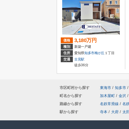
3,180万円
価格
種別
新築一戸建
住所
愛知県
知多市
梅が丘
１丁目
交通
古見駅
徒歩36分
市区町村から探す
東海市
/
知多市
/
町名から探す
加木屋町
/
金沢
/
路線から探す
名鉄常滑線
/
名
駅から探す
寺本
/
大府
/
太