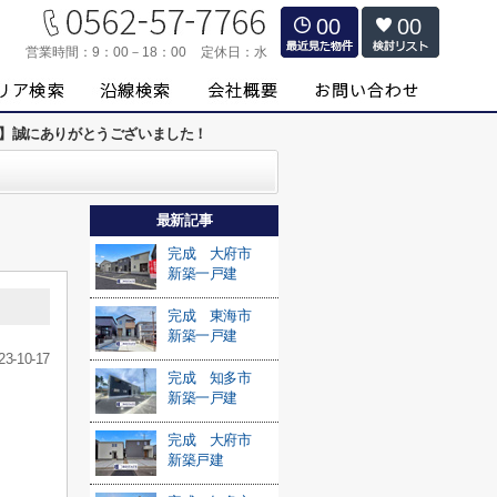
00
00
営業時間：
9：00－18：00
定休日：
水
約】誠にありがとうございました！
最新記事
完成 大府市
新築一戸建
完成 東海市
新築一戸建
23-10-17
完成 知多市
新築一戸建
完成 大府市
新築戸建