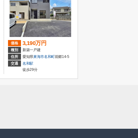
3,190万円
価格
種別
新築一戸建
住所
愛知県
東海市
名和町
前郷14-5
交通
名和駅
徒歩29分